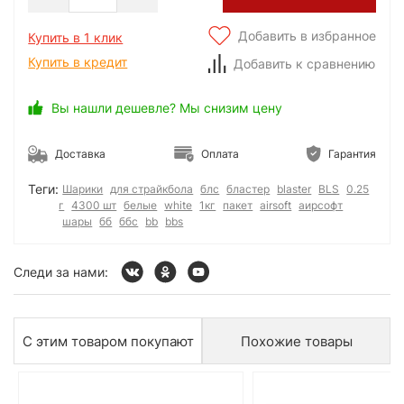
Добавить в избранное
Купить в 1 клик
Купить в кредит
Добавить к сравнению
Вы нашли дешевле? Мы снизим цену
Доставка
Оплата
Гарантия
Теги:
Шарики
для страйкбола
блс
бластер
blaster
BLS
0.25
г
4300 шт
белые
white
1кг
пакет
airsoft
аирсофт
шары
бб
ббс
bb
bbs
Следи за нами:
С этим товаром покупают
Похожие товары