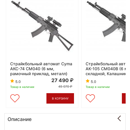
Страйкбольный автомат Cyma
Страйкбольный авто
АКС-74 CM040 (6 мм,
АК-105 CM040B (6 мм
рамочный приклад, металл)
складной, Калашнико
27 490
2
5.0
5.0
45 070
Товар в наличии
Товар в наличии
В КОРЗИНУ
В
Описание