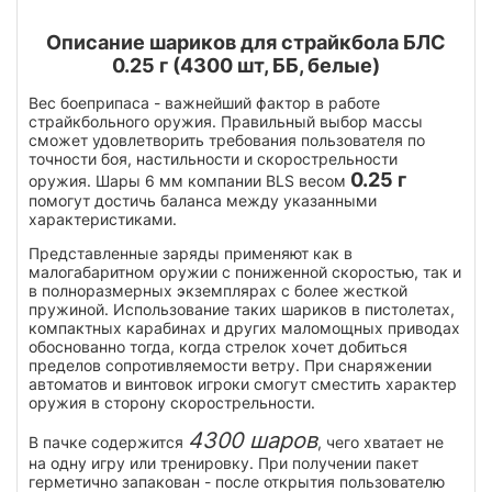
Описание шариков для страйкбола БЛС
0.25 г (4300 шт, ББ, белые)
Вес боеприпаса - важнейший фактор в работе
страйкбольного оружия. Правильный выбор массы
сможет удовлетворить требования пользователя по
точности боя, настильности и скорострельности
0.25 г
оружия. Шары 6 мм компании BLS весом
помогут достичь баланса между указанными
характеристиками.
Представленные заряды применяют как в
малогабаритном оружии с пониженной скоростью, так и
в полноразмерных экземплярах с более жесткой
пружиной. Использование таких шариков в пистолетах,
компактных карабинах и других маломощных приводах
обоснованно тогда, когда стрелок хочет добиться
пределов сопротивляемости ветру. При снаряжении
автоматов и винтовок игроки смогут сместить характер
оружия в сторону скорострельности.
4300 шаров
В пачке содержится
, чего хватает не
на одну игру или тренировку. При получении пакет
герметично запакован - после открытия пользователю