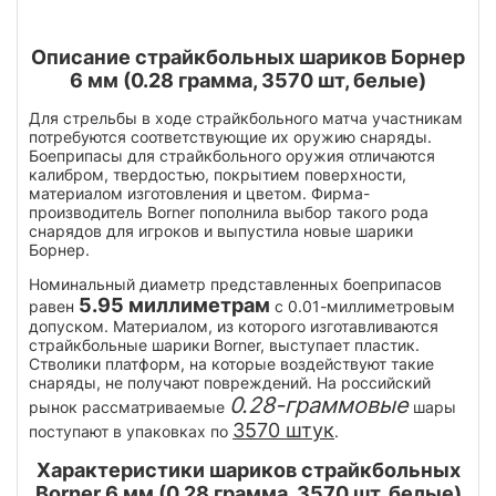
Описание страйкбольных шариков Борнер
6 мм (0.28 грамма, 3570 шт, белые)
Для стрельбы в ходе страйкбольного матча участникам
потребуются соответствующие их оружию снаряды.
Боеприпасы для страйкбольного оружия отличаются
калибром, твердостью, покрытием поверхности,
материалом изготовления и цветом. Фирма-
производитель Borner пополнила выбор такого рода
снарядов для игроков и выпустила новые шарики
Борнер.
Номинальный диаметр представленных боеприпасов
5.95 миллиметрам
равен
с 0.01-миллиметровым
допуском. Материалом, из которого изготавливаются
страйкбольные шарики Borner, выступает пластик.
Стволики платформ, на которые воздействуют такие
снаряды, не получают повреждений. На российский
0.28-граммовые
рынок рассматриваемые
шары
3570 штук
поступают в упаковках по
.
Характеристики шариков страйкбольных
Borner 6 мм (0.28 грамма, 3570 шт, белые)