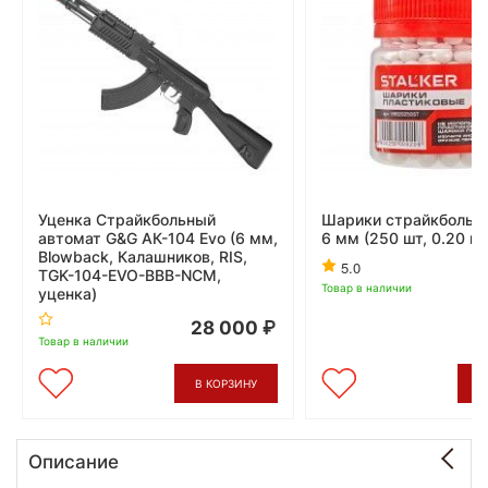
Уценка Страйкбольный
Шарики страйкбольны
автомат G&G АК-104 Evo (6 мм,
6 мм (250 шт, 0.20 г,
Blowback, Калашников, RIS,
5.0
TGK-104-EVO-BBB-NCM,
Товар в наличии
уценка)
28 000
Товар в наличии
В КОРЗИНУ
В
Описание