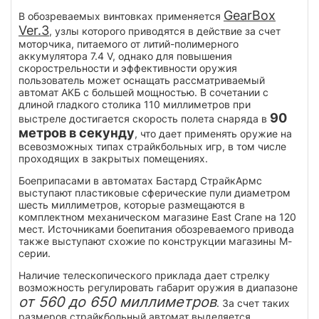
GearBox
В обозреваемых винтовках применяется
Ver.3
, узлы которого приводятся в действие за счет
моторчика, питаемого от литий-полимерного
аккумулятора 7.4 V, однако для повышения
скорострельности и эффективности оружия
пользователь может оснащать рассматриваемый
автомат АКБ с большей мощностью. В сочетании с
длиной гладкого столика 110 миллиметров при
90
выстреле достигается скорость полета снаряда в
метров в секунду
, что дает применять оружие на
всевозможных типах страйкбольных игр, в том числе
проходящих в закрытых помещениях.
Боеприпасами в автоматах Бастард СтрайкАрмс
выступают пластиковые сферические пули диаметром
шесть миллиметров, которые размещаются в
комплектном механическом магазине East Crane на 120
мест. Источниками боепитания обозреваемого привода
также выступают схожие по конструкции магазины М-
серии.
Наличие телескопического приклада дает стрелку
возможность регулировать габарит оружия в диапазоне
от 560 до 650 миллиметров
. За счет таких
размеров страйкбольный автомат выделяется