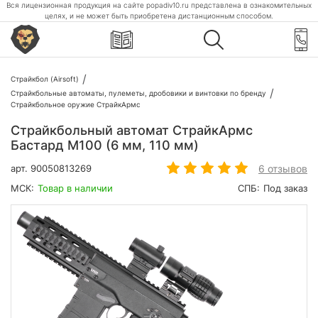
Вся лицензионная продукция на сайте popadiv10.ru представлена в ознакомительных
целях, и не может быть приобретена дистанционным способом.
Страйкбол (Airsoft)
Страйкбольные автоматы, пулеметы, дробовики и винтовки по бренду
Страйкбольное оружие СтрайкАрмс
Страйкбольный автомат СтрайкАрмс
Бастард M100 (6 мм, 110 мм)
6 отзывов
арт.
90050813269
МСК:
Товар в наличии
СПБ:
Под заказ