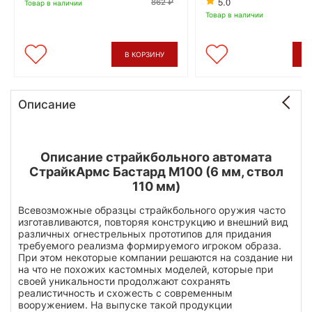
5.0
862
Товар в наличии
Товар в наличии
В КОРЗИНУ
В
Описание
Описание страйкбольного автомата
СтрайкАрмс Бастард М100 (6 мм, ствол
110 мм)
Всевозможные образцы страйкбольного оружия часто
изготавливаются, повторяя конструкцию и внешний вид
различных огнестрельных прототипов для придания
требуемого реализма формируемого игроком образа.
При этом некоторые компании решаются на создание ни
на что не похожих кастомных моделей, которые при
своей уникальности продолжают сохранять
реалистичность и схожесть с современным
вооружением. На выпуске такой продукции