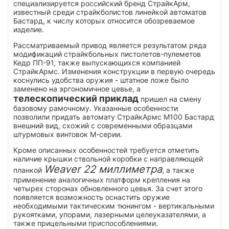
специализируется российский бренд СтрайкАрм,
известный среди страйкболистов линейкой автоматов
Бастард, к числу которых относится обозреваемое
изделие.
Рассматриваемый привод является результатом ряда
модификаций страйкбольных пистолетов-пулеметов
Кедр ПП-91, также выпускающихся компанией
СтрайкАрмс. Изменения конструкции в первую очередь
коснулись удобства оружия - штатное ложе было
заменено на эргономичное цевье, а
телескопический приклад
пришел на смену
базовому рамочному. Указанные особенности
позволили придать автомату СтрайкАрмс М100 Бастард
внешний вид, схожий с современными образцами
штурмовых винтовок М-серии.
Кроме описанных особенностей требуется отметить
наличие крышки ствольной коробки с направляющей
Weaver 22 миллиметра
планкой
, а также
применение аналогичных платформ крепления на
четырех сторонах обновленного цевья. За счет этого
появляется возможность оснастить оружие
необходимыми тактическим тюнингом - вертикальными
рукоятками, упорами, лазерными целеуказателями, а
также прицельными приспособлениями.