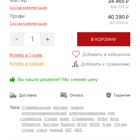
Мастер
34 465
64 771
Состав комплектации
Профи
40 290
81 829
Состав комплектации
1
В КОРЗИНУ
Добавить в избранное
Купить в 1 клик
Купить в кредит
Добавить к сравнению
Вы нашли дешевле? Мы снизим цену
Доставка
Оплата
Гарантия
Теги:
Страйкбольный
автомат
привод
электропневматический
электропневматика
для
страйкбола
Страйк
Армс
СтрайкАрмс
Strike
Arms
StrikeArms
Бастард
Bastard
M100
М100
6 мм
110 мм
столик
ствол
длиной
АЕГ
AEG