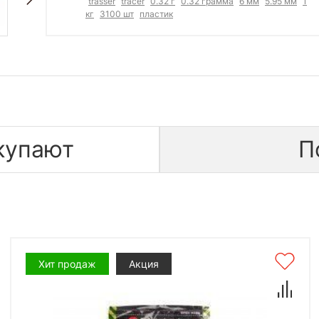
trasser
tracer
0.32 г
0.32 грамма
6 мм
5.95 мм
1
кг
3100 шт
пластик
купают
П
Хит продаж
Акция