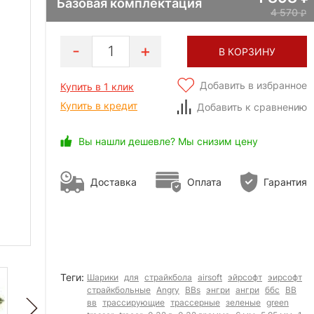
Базовая комплектация
4 570
1
В КОРЗИНУ
Добавить в избранное
Купить в 1 клик
Купить в кредит
Добавить к сравнению
Вы нашли дешевле? Мы снизим цену
Доставка
Оплата
Гарантия
Теги:
Шарики
для
страйкбола
airsoft
эйрсофт
эирсофт
страйкбольные
Angry
BBs
энгри
ангри
ббс
BB
вв
трассирующие
трассерные
зеленые
green