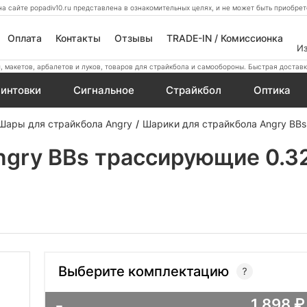
а сайте popadiv10.ru представлена в ознакомительных целях, и не может быть приобр
Оплата
Контакты
Отзывы
TRADE-IN / Комиссионка
И
 макетов, арбалетов и луков, товаров для страйкбола и самообороны. Быстрая доставк
интовки
Сигнальное
Страйкбол
Оптика
Шары для страйкбола Angry
Шарики для страйкбола Angry BBs 
gry BBs трассирующие 0.32 
Выберите комплектацию
1 898