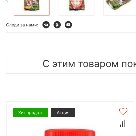
Следи за нами:
С этим товаром по
Хит продаж
Акция