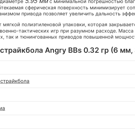
5.95 мм
в диаметре
с минимальной погрешностью бла
бтекаемая сферическая поверхность минимизирует со
анизмом привода позволяет увеличить дальность эффе
 мягкой полиэтиленовой упаковки, которая закрывает
у военно-тактических игр при разумном расходе. Масс
ых, так и тюнингованных приводов повышенной мощнос
райкбола Angry BBs 0.32 гр (6 мм, 3
страйкбола
ма