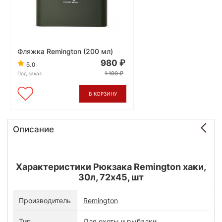
Фляжка Remington (200 мл)
980
5.0
1 190
Под заказ
В КОРЗИНУ
Описание
Характеристики Рюкзака Remington хаки,
30л, 72х45, шт
Производитель
Remington
Тип
Для охоты и рыбалки