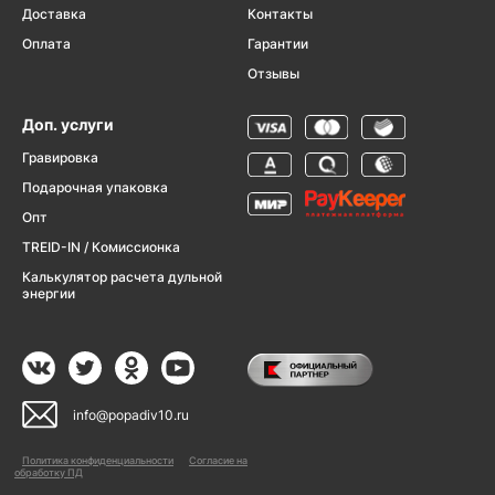
Доставка
Контакты
Оплата
Гарантии
Отзывы
Доп. услуги
Гравировка
Подарочная упаковка
Опт
TREID-IN / Комиссионка
Калькулятор расчета дульной
энергии
info@popadiv10.ru
Политика конфиденциальности
Согласие на
обработку ПД