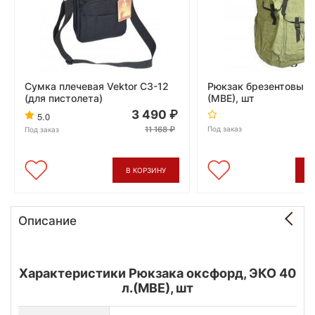
Сумка плечевая Vektor СЗ-12
Рюкзак брезентовый, 
(для пистолета)
(МВЕ), шт
3 490
5.0
11 168
Под заказ
Под заказ
В КОРЗИНУ
В
Описание
Характеристики Рюкзака оксфорд, ЭКО 40
л.(МВЕ), шт