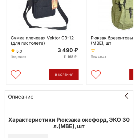
Сумка плечевая Vektor СЗ-12
Рюкзак брезентовый, 
(для пистолета)
(МВЕ), шт
3 490
5.0
11 168
Под заказ
Под заказ
В КОРЗИНУ
В
Описание
Характеристики Рюкзака оксфорд, ЭКО 30
л.(МВЕ), шт