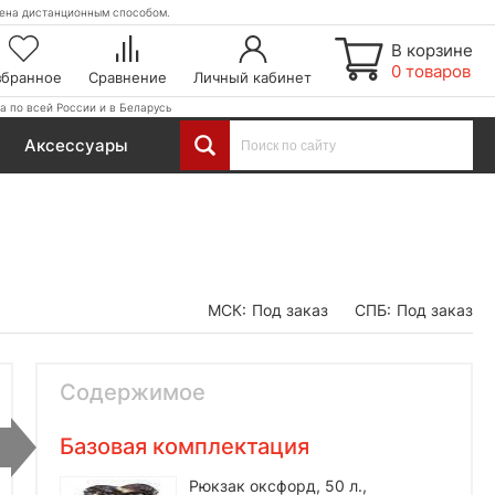
етена дистанционным способом.
В корзине
0 товаров
збранное
Сравнение
Личный кабинет
а по всей России и в Беларусь
Аксессуары
МСК:
Под заказ
СПБ:
Под заказ
Содержимое
Базовая комплектация
Рюкзак оксфорд, 50 л.,