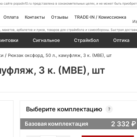
а сайте popadiv10.ru представлена в ознакомительных целях, и не может быть приобр
Оплата
Контакты
Отзывы
TRADE-IN / Комиссионка
И
 макетов, арбалетов и луков, товаров для страйкбола и самообороны. Быстрая доставк
интовки
Сигнальное
Страйкбол
Оптика
ки
Рюкзак оксфорд, 50 л., камуфляж, 3 к. (МВЕ), шт
уфляж, 3 к. (МВЕ), шт
Выберите комплектацию
2 332
Базовая комплектация