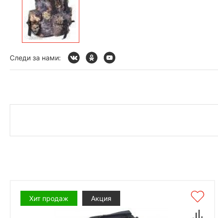
Следи за нами:
Хит продаж
Акция