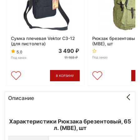
Сумка плечевая Vektor СЗ-12
Рюкзак брезентовый, 
(для пистолета)
(МВЕ), шт
3 490
5.0
11 168
Под заказ
Под заказ
В КОРЗИНУ
В
Описание
Характеристики Рюкзака брезентовый, 65
л. (МВЕ), шт