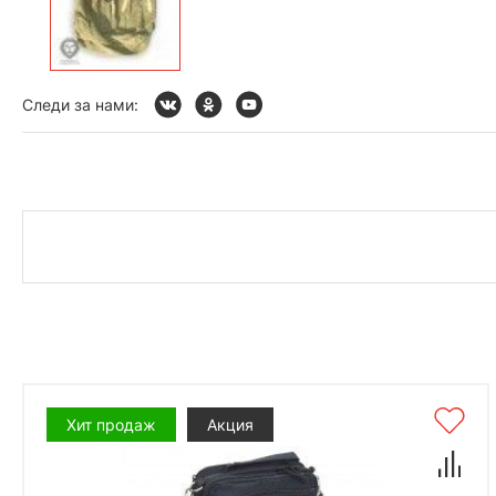
Следи за нами:
Хит продаж
Акция