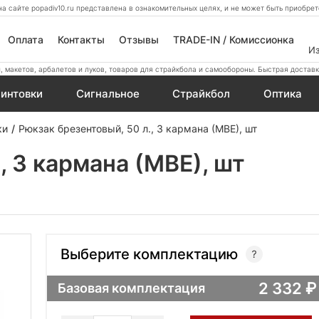
а сайте popadiv10.ru представлена в ознакомительных целях, и не может быть приобр
Оплата
Контакты
Отзывы
TRADE-IN / Комиссионка
И
 макетов, арбалетов и луков, товаров для страйкбола и самообороны. Быстрая доставк
интовки
Сигнальное
Страйкбол
Оптика
ки
Рюкзак брезентовый, 50 л., 3 кармана (МВЕ), шт
, 3 кармана (МВЕ), шт
Выберите комплектацию
2 332
Базовая комплектация