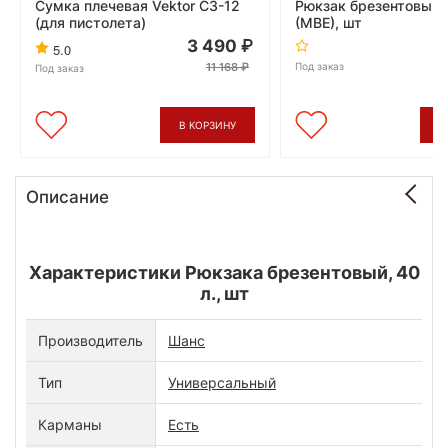
Сумка плечевая Vektor СЗ-12
Рюкзак брезентовый, 
(для пистолета)
(МВЕ), шт
3 490
5.0
11 168
Под заказ
Под заказ
В КОРЗИНУ
В
Описание
Характеристики Рюкзака брезентовый, 40
л., шт
Производитель
Шанс
Тип
Универсальный
Карманы
Есть