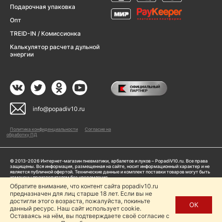
Подарочная упаковка
Опт
TREID-IN / Комиссионка
Калькулятор расчета дульной
энергии
info@popadiv10.ru
Политика конфиденциальности
Согласие на
обработку ПД
© 2013-2026 Интернет-магазин пневматики, арбалетов и луков – PopadiV10.ru. Все права
защищены. Вся информация, размещенная на сайте, носит информационный характер и не
является публичной офертой. Технические данные и комплект поставки товаров могут быть
изменены производителем без уведомления
ИП Жарук Александр Сергеевич, ОГРНИП: 314504704200042
Обратите внимание, что контент сайта popadiv10.ru
предназначен для лиц старше 18 лет. Если вы не
Пользуясь сайтом Popadiv10.ru, пользователь автоматически соглашается с условиями,
прописанными в
Политике конфиденциальности
достигли этого возраста, пожалуйста, покиньте
ОК
данный ресурс. Наш сайт использует cookie.
Копирование любой информации (тексты, фото, видео и др.) с сайта Popadiv10 запрещено,
за исключением наличия письменного согласия администрации сайта Popadiv10.
Оставаясь на нём, вы подтверждаете своё согласие с