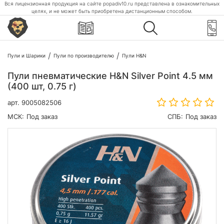
Вся лицензионная продукция на сайте popadiv10.ru представлена в ознакомительных
целях, и не может быть приобретена дистанционным способом.
Пули и Шарики
Пули по производителю
Пули H&N
Пули пневматические H&N Silver Point 4.5 мм
(400 шт, 0.75 г)
арт.
9005082506
МСК:
Под заказ
СПБ:
Под заказ