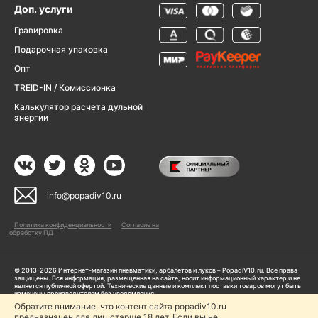
Доп. услуги
Гравировка
Подарочная упаковка
Опт
TREID-IN / Комиссионка
Калькулятор расчета дульной
энергии
info@popadiv10.ru
Политика конфиденциальности
Согласие на
обработку ПД
© 2013-2026 Интернет-магазин пневматики, арбалетов и луков – PopadiV10.ru. Все права
защищены. Вся информация, размещенная на сайте, носит информационный характер и не
является публичной офертой. Технические данные и комплект поставки товаров могут быть
изменены производителем без уведомления
ИП Жарук Александр Сергеевич, ОГРНИП: 314504704200042
Обратите внимание, что контент сайта popadiv10.ru
предназначен для лиц старше 18 лет. Если вы не
Пользуясь сайтом Popadiv10.ru, пользователь автоматически соглашается с условиями,