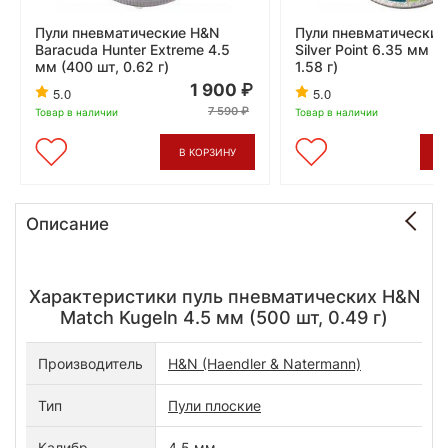
Пули пневматические H&N
Пули пневматические
Baracuda Hunter Extreme 4.5
Silver Point 6.35 мм (
мм (400 шт, 0.62 г)
1.58 г)
1 900
5.0
5.0
7 590
Товар в наличии
Товар в наличии
В КОРЗИНУ
В
Описание
Характеристики пуль пневматических H&N
Match Kugeln 4.5 мм (500 шт, 0.49 г)
Производитель
H&N (Haendler & Natermann)
Тип
Пули плоские
Калибр
4.5 мм