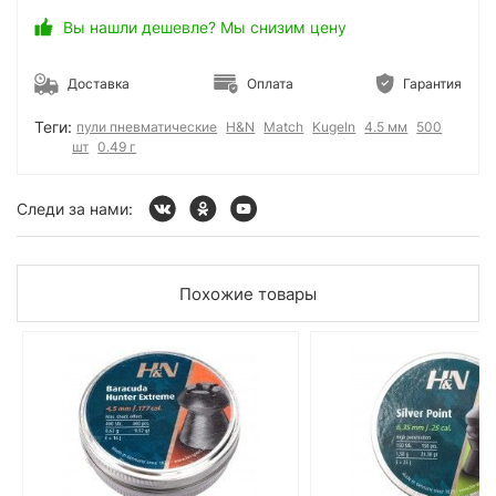
Вы нашли дешевле? Мы снизим цену
Доставка
Оплата
Гарантия
Теги:
пули пневматические
H&N
Match
Kugeln
4.5 мм
500
шт
0.49 г
Следи за нами:
Похожие товары