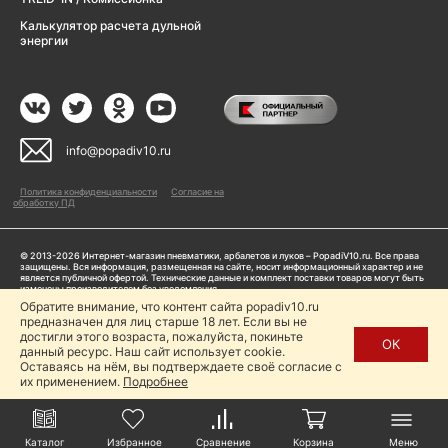
Калькулятор расчета дульной
энергии
info@popadiv10.ru
Политика конфиденциальности
Согласие на
обработку ПД
© 2013-2026 Интернет-магазин пневматики, арбалетов и луков – PopadiV10.ru. Все права
защищены. Вся информация, размещенная на сайте, носит информационный характер и не
является публичной офертой. Технические данные и комплект поставки товаров могут быть
изменены производителем без уведомления
ИП Жарук Александр Сергеевич, ОГРНИП: 314504704200042
Обратите внимание, что контент сайта popadiv10.ru
Пользуясь сайтом Popadiv10.ru, пользователь автоматически соглашается с условиями,
предназначен для лиц старше 18 лет. Если вы не
прописанными в
Политике конфиденциальности
достигли этого возраста, пожалуйста, покиньте
ОК
данный ресурс. Наш сайт использует cookie.
Копирование любой информации (тексты, фото, видео и др.) с сайта Popadiv10 запрещено,
за исключением наличия письменного согласия администрации сайта Popadiv10.
Оставаясь на нём, вы подтверждаете своё согласие с
их применением.
Подробнее
Каталог
Избранное
Сравнение
Корзина
Меню