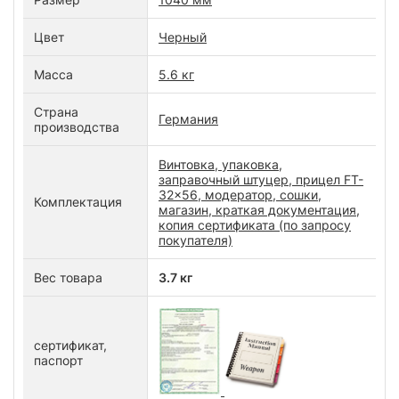
Цвет
Черный
Масса
5.6 кг
Страна
Германия
производства
Винтовка, упаковка,
заправочный штуцер, прицел FT-
32x56, модератор, сошки,
Комплектация
магазин, краткая документация,
копия сертификата (по запросу
покупателя)
Вес товара
3.7 кг
сертификат,
паспорт