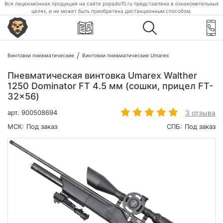
Вся лицензионная продукция на сайте popadiv10.ru представлена в ознакомительных
целях, и не может быть приобретена дистанционным способом.
Винтовки пневматические
Винтовки пневматические Umarex
Пневматическая винтовка Umarex Walther
1250 Dominator FT 4.5 мм (сошки, прицел FT-
32x56)
3 отзыва
арт.
900508694
МСК:
Под заказ
СПБ:
Под заказ