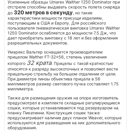
Усиленные образцы Umarex Walther 1250 Dominator при
отстреле способны выдавать скорость полета снаряда
320 метров в секунду
до
, но такие
характеристики мощности присущи изделиям,
поступающим в США и Европу. Для российского
пользователя пневматическая винтовка Umarex Walther
1250 Dominator ослабляется до мощности 7.5 Дж, что
дает приобретать винтовку с 18 лет и без оформления
разрешительных документов.
Умарекс Вальтер оснащается производителем
прицелом Walther FT-32x56, степень увеличения
32 крата
которого
. Прицелы с такой кратностью
относятся к разряду высокоточных и позволяют вести
прицельную стрельбу на большом отдалении от цели.
При диаметре линзы объектива прицела в 56
миллиметров размер светового пучка составляет 1.75
миллиметра.
Также для размещения оружия на опоре изготовитель
предусмотрел в комплекте складные регулирующиеся
сошки, которые устанавливаются под резервуаром на
планку Пикатинни. Конструкция сошек также
предусматривает наличие двух планок Weaver, которые
используются для размещения на них дополнительного
оборудования.