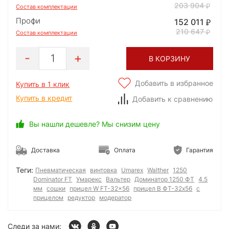
203 904
Состав комплектации
Профи
152 011
210 647
Состав комплектации
1
В КОРЗИНУ
Добавить в избранное
Купить в 1 клик
Купить в кредит
Добавить к сравнению
Вы нашли дешевле? Мы снизим цену
Доставка
Оплата
Гарантия
Теги:
Пневматическая
винтовка
Umarex
Walther
1250
Dominator FT
Умарекс
Вальтер
Доминатор 1250 ФТ
4.5
мм
сошки
прицел W FT-32x56
прицел В ФТ-32х56
с
прицелом
редуктор
модератор
Следи за нами: