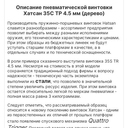
Описание пневматической винтовки
Хатсан 35С ТР 4.5 мм (дерево)
Производитель пружинно-поршневых винтовок Hatsan
славится разнообразием - ассортимент предприятия
позволит выбирать между разными исполнениями
оружия, его техническими характеристиками и ценами.
При этом образцы из бюджетных линеек не будут
уступать старшим платформам в качестве, а в
отдельных случаях и по технической оснащенности.
В роли примера сказанного выступила винтовка 35S TR
4.5 мм. Несмотря на стоимость в этой модели
сохраняется традиционный подход фирмы к вопросу
надежности - техническую часть экземпляра
стали
выполнили из
, что позволило в значительной
степени увеличить ресурс изделия. При этом винтовка
остается относительно легкой по меркам пневматики -
полная масса равна 3 килограммам.
Следует отметить, что рассматриваемый образец
относится к новому поколению винтовок Хатсан - одним
из первостепенных их отличий от прошлых платформ
Quattro
стало появление спускового механизма
Trigger
. Последний делает ход спуска мягче, что