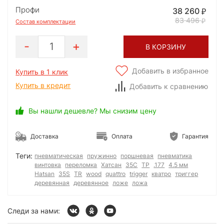
Профи
38 260
83 496
Состав комплектации
1
В КОРЗИНУ
Добавить в избранное
Купить в 1 клик
Купить в кредит
Добавить к сравнению
Вы нашли дешевле? Мы снизим цену
Доставка
Оплата
Гарантия
Теги:
пневматическая
пружинно
поршневая
пневматика
винтовка
переломка
Хатсан
35С
ТР
.177
4.5 мм
Hatsan
35S
TR
wood
quattro
trigger
кватро
триггер
деревянная
деревянное
ложе
ложа
Следи за нами: