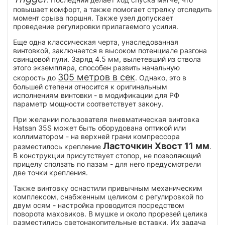
повышает комфорт, а также помогает стрелку отследить
момент срыва поршня. Также узел допускает
проведение регулировки прилагаемого усилия.
Еще одна классическая черта, унаследованная
винтовкой, заключается в высоком потенциале разгона
свинцовой пули. Заряд 4.5 мм, вылетевший из ствола
этого экземпляра, способен развить начальную
305 метров в сек
скорость до
. Однако, это в
большей степени относится к оригинальным
исполнениям винтовки - в модификации для РФ
параметр мощности соответствует закону.
При желании пользователя пневматическая винтовка
Hatsan 35S может быть оборудована оптикой или
коллиматором - на верхней грани компрессора
Ласточкин Хвост 11 мм
разместилось крепление
.
В конструкции присутствует стопор, не позволяющий
прицелу сползать по пазам - для него предусмотрели
две точки крепления.
Также винтовку оснастили привычным механическим
комплексом, снабженным целиком с регулировкой по
двум осям - настройка проводится посредством
поворота маховиков. В мушке и около прорезей целика
разместились светонакопительные вставки. Их задача