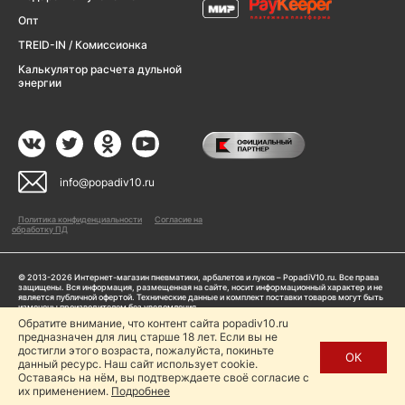
Опт
TREID-IN / Комиссионка
Калькулятор расчета дульной
энергии
info@popadiv10.ru
Политика конфиденциальности
Согласие на
обработку ПД
© 2013-2026 Интернет-магазин пневматики, арбалетов и луков – PopadiV10.ru. Все права
защищены. Вся информация, размещенная на сайте, носит информационный характер и не
является публичной офертой. Технические данные и комплект поставки товаров могут быть
изменены производителем без уведомления
ИП Жарук Александр Сергеевич, ОГРНИП: 314504704200042
Обратите внимание, что контент сайта popadiv10.ru
Пользуясь сайтом Popadiv10.ru, пользователь автоматически соглашается с условиями,
предназначен для лиц старше 18 лет. Если вы не
прописанными в
Политике конфиденциальности
достигли этого возраста, пожалуйста, покиньте
ОК
данный ресурс. Наш сайт использует cookie.
Копирование любой информации (тексты, фото, видео и др.) с сайта Popadiv10 запрещено,
за исключением наличия письменного согласия администрации сайта Popadiv10.
Оставаясь на нём, вы подтверждаете своё согласие с
их применением.
Подробнее