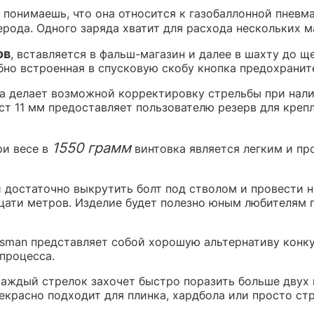
 понимаешь, что она относится к газобаллонной пневм
ода. Одного заряда хватит для расхода нескольких м
ов
, вставляется в фальш-магазин и далее в шахту до щ
но встроенная в спусковую скобу кнопка предохранит
а делает возможной корректировку стрельбы при нали
ст 11 мм предоставляет пользователю резерв для креп
1550 грамм
ри весе в
винтовка является легким и п
 достаточно выкрутить болт под стволом и провести 
цати метров. Изделие будет полезно юным любителям 
sman представляет собой хорошую альтернативу конку
процесса.
аждый стрелок захочет быстро поразить больше двух 
екрасно подходит для плинка, хардбола или просто ст