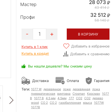
28 073
Мастер
43 414
32 512
Профи
58 140
1
В КОРЗИНУ
Добавить в избранное
Купить в 1 клик
Купить в кредит
Добавить к сравнению
Вы нашли дешевле? Мы снизим цену
Доставка
Оплата
Гарантия
Теги:
1077 W
деревянное
ложе
деревянная
ложа
пневматическая
винтовка
Crosman
Кросман
1077
В
1077 B
4.5 мм
4.5мм
.177
СО2
CO2
дерево
wood
СО 2
CO 2
газобаллонная
крыса
1077W
1077B