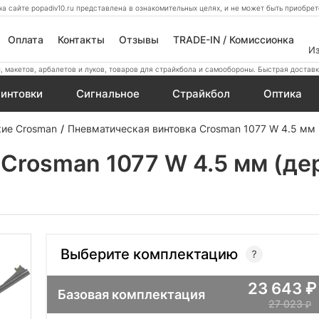
а сайте popadiv10.ru представлена в ознакомительных целях, и не может быть приобр
Оплата
Контакты
Отзывы
TRADE-IN / Комиссионка
И
 макетов, арбалетов и луков, товаров для страйкбола и самообороны. Быстрая доставк
интовки
Сигнальное
Страйкбол
Оптика
кие Crosman
Пневматическая винтовка Crosman 1077 W 4.5 мм 
Crosman 1077 W 4.5 мм (де
Выберите комплектацию
23 643
Базовая комплектация
27 023