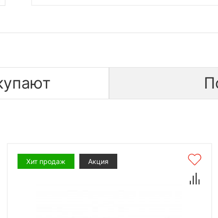
купают
П
Хит продаж
Акция