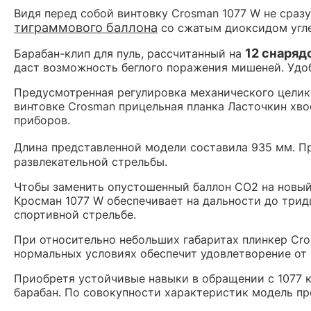
Видя перед собой винтовку Crosman 1077 W не сразу
тиграммового баллона
со сжатым диоксидом углер
12 снаряд
Барабан-клип для пуль, рассчитанный на
даст возможность беглого поражения мишеней. Удоб
Предусмотренная регулировка механического целик
винтовке Crosman прицельная планка Ласточкин хво
приборов.
Длина представленной модели составила 935 мм. П
развлекательной стрельбы.
Чтобы заменить опустошенный баллон CO2 на новый
Кросман 1077 W обеспечивает на дальности до трид
спортивной стрельбе.
При относительно небольших габаритах плинкер Cro
нормальных условиях обеспечит удовлетворение от 
Приобретя устойчивые навыки в обращении с 1077 к
барабан. По совокупности характеристик модель пр