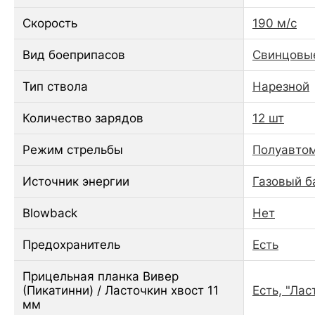
Скорость
190 м/с
Вид боеприпасов
Свинцовы
Тип ствола
Нарезной
Количество зарядов
12 шт
Режим стрельбы
Полуавто
Источник энергии
Газовый б
Blowback
Нет
Предохранитель
Есть
Прицельная планка Вивер
(Пикатинни) / Ласточкин хвост 11
Есть, "Лас
мм