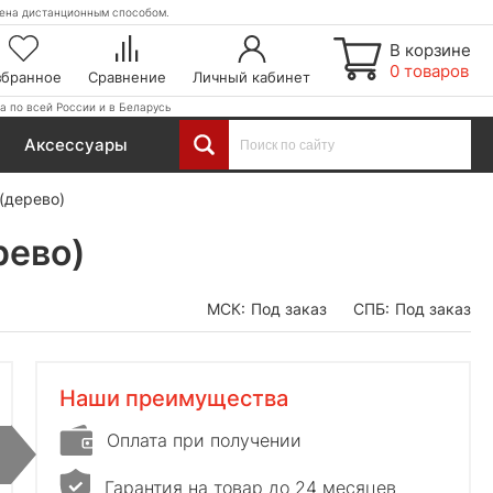
етена дистанционным способом.
В корзине
0 товаров
збранное
Сравнение
Личный кабинет
а по всей России и в Беларусь
Аксессуары
(дерево)
рево)
МСК:
Под заказ
СПБ:
Под заказ
Наши преимущества
Оплата при получении
Гарантия на товар до 24 месяцев