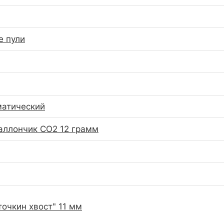
е пули
матический
аллончик CO2 12 грамм
точкин хвост" 11 мм