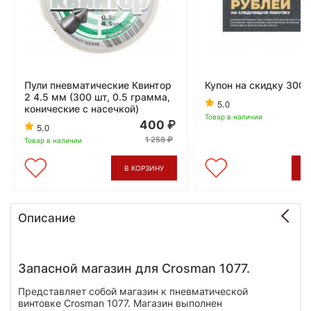
Пули пневматические Квинтор
Купон на скидку 300 
2 4.5 мм (300 шт, 0.5 грамма,
5.0
конические с насечкой)
Товар в наличии
400
5.0
1 258
Товар в наличии
В КОРЗИНУ
В
Описание
Запасной магазин для Crosman 1077.
Представляет собой магазин к пневматической
винтовке Crosman 1077. Магазин выполнен