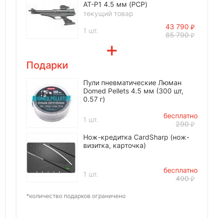
AT-P1 4.5 мм (PCP)
текущий товар
43 790
1 шт.
85 790
Подарки
Пули пневматические Люман
Domed Pellets 4.5 мм (300 шт,
0.57 г)
бесплатно
1 шт.
290
Нож-кредитка CardSharp (нож-
визитка, карточка)
бесплатно
1 шт.
490
*количество подарков ограничено