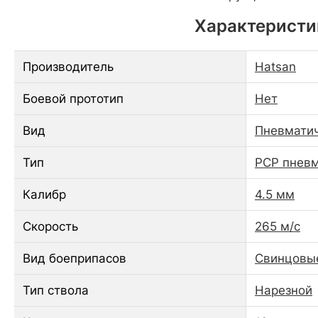
Характеристик
Производитель
Hatsan
Боевой прототип
Нет
Вид
Пневматич
Тип
PCP пнев
Калибр
4.5 мм
Скорость
265 м/c
Вид боеприпасов
Свинцовы
Тип ствола
Нарезной