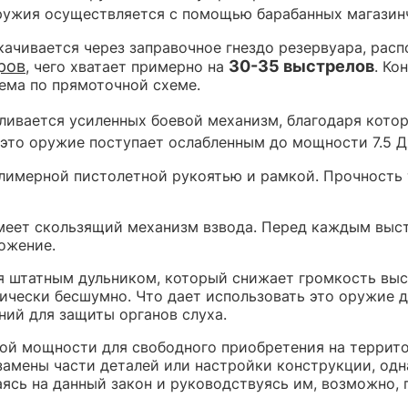
оружия осуществляется с помощью барабанных магазин
качивается через заправочное гнездо резервуара, рас
ров
30-35 выстрелов
, чего хватает примерно на
. Ко
тема по прямоточной схеме.
вливается усиленных боевой механизм, благодаря кото
 это оружие поступает ослабленным до мощности 7.5 Д
олимерной пистолетной рукоятью и рамкой. Прочность 
имеет скользящий механизм взвода. Перед каждым выст
ожение.
 штатным дульником, который снижает громкость выст
ически бесшумно. Что дает использовать это оружие 
ний для защиты органов слуха.
ной мощности для свободного приобретения на террит
амены части деталей или настройки конструкции, одна
аясь на данный закон и руководствуясь им, возможно,