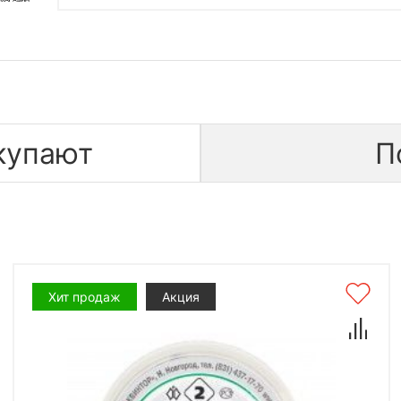
купают
П
Хит продаж
Акция