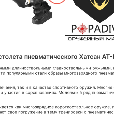
толета пневматического Хатсан АТ-
льными длинноствольными гладкоствольными ружьями,
сти популярными стали образы многозарядного пневма
лечения, так и в качестве спортивного оружия. Многи
и участия в соревнованиях. Модельный ряд пневматич
скается как многозарядное короткоствольное оружие, 
ают свое погружение в тему тренировки с пневматичес