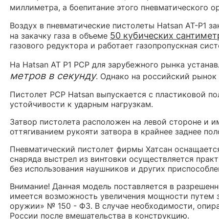
миллиметра, а боепитание этого пневматического 
Воздух в пневматические пистолеты Hatsan АТ-Р1 за
50 кубических сантимет
на закачку газа в объеме
газового редуктора и работает газопропускная сис
На Hatsan AT P1 PCP для зарубежного рынка устана
метров в секунду
. Однако на российский рынок
Пистолет РСР Hatsan выпускается с пластиковой п
устойчивости к ударным нагрузкам.
Затвор пистолета расположен на левой стороне и 
оттягиванием рукояти затвора в крайнее заднее пол
Пневматический пистолет фирмы Хатсан оснащается
снаряда выстрел из винтовки осуществляется практ
без использования наушников и других приспособле
Внимание! Данная модель поставляется в разрешен
имеется возможность увеличения мощности путем з
оружии» № 150 - ФЗ. В случае необходимости, опир
России после вмешательства в конструкцию.