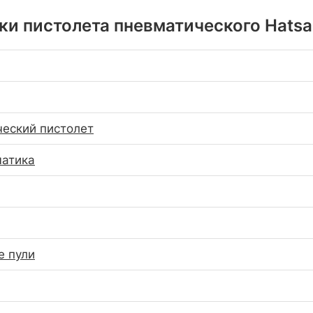
и пистолета пневматического Hatsa
еский пистолет
матика
е пули