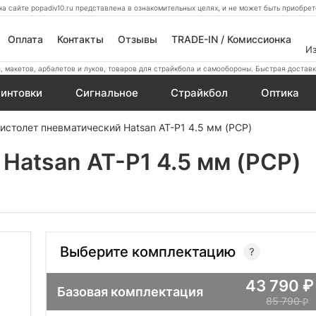
а сайте popadiv10.ru представлена в ознакомительных целях, и не может быть приобр
Оплата
Контакты
Отзывы
TRADE-IN / Комиссионка
И
 макетов, арбалетов и луков, товаров для страйкбола и самообороны. Быстрая доставк
интовки
Сигнальное
Страйкбол
Оптика
истолет пневматический Hatsan AT-P1 4.5 мм (PCP)
Hatsan AT-P1 4.5 мм (PCP)
Выберите комплектацию
43 790
Базовая комплектация
85 790