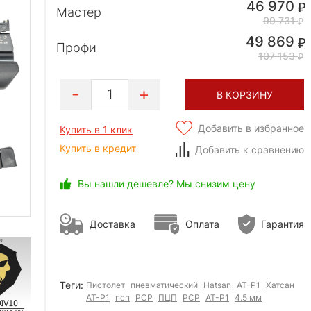
46 970
Мастер
99 731
49 869
Профи
107 153
1
В КОРЗИНУ
Добавить в избранное
Купить в 1 клик
Купить в кредит
Добавить к сравнению
Вы нашли дешевле? Мы снизим цену
Доставка
Оплата
Гарантия
Теги:
Пистолет
пневматический
Hatsan
AT-P1
Хатсан
АТ-Р1
псп
РСР
ПЦП
PCP
АТ-Р1
4.5 мм