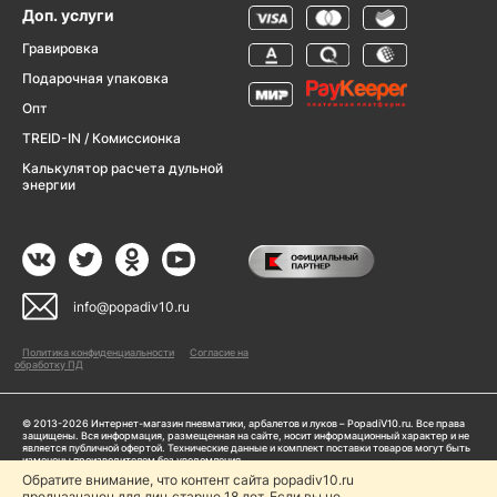
Доп. услуги
Гравировка
Подарочная упаковка
Опт
TREID-IN / Комиссионка
Калькулятор расчета дульной
энергии
info@popadiv10.ru
Политика конфиденциальности
Согласие на
обработку ПД
© 2013-2026 Интернет-магазин пневматики, арбалетов и луков – PopadiV10.ru. Все права
защищены. Вся информация, размещенная на сайте, носит информационный характер и не
является публичной офертой. Технические данные и комплект поставки товаров могут быть
изменены производителем без уведомления
ИП Жарук Александр Сергеевич, ОГРНИП: 314504704200042
Обратите внимание, что контент сайта popadiv10.ru
Пользуясь сайтом Popadiv10.ru, пользователь автоматически соглашается с условиями,
предназначен для лиц старше 18 лет. Если вы не