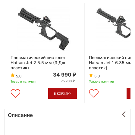
Пневматический пистолет
Пневматический пист
Hatsan Jet 2 5.5 мм (3 Дж,
Hatsan Jet 1 6.35 мм 
пластик)
пластик)
34 990
2
5.0
5.0
75 700
Товар в наличии
Товар в наличии
В КОРЗИНУ
В
Описание