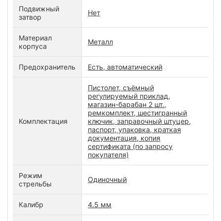
Подвижный
Нет
затвор
Материал
Металл
корпуса
Предохранитель
Есть, автоматический
Пистолет, съёмный
регулируемый приклад,
магазин-барабан 2 шт.,
ремкомплект, шестигранный
Комплектация
ключик, заправочный штуцер,
паспорт, упаковка, краткая
документация, копия
сертификата (по запросу
покупателя)
Режим
Одиночный
стрельбы
Калибр
4.5 мм