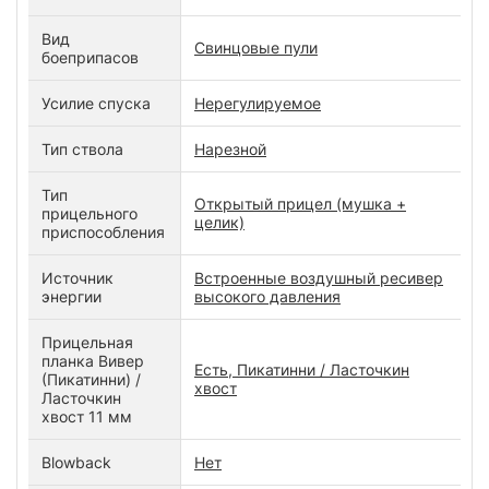
Вид
Свинцовые пули
боеприпасов
Усилие спуска
Нерегулируемое
Тип ствола
Нарезной
Тип
Открытый прицел (мушка +
прицельного
целик)
приспособления
Источник
Встроенные воздушный ресивер
энергии
высокого давления
Прицельная
планка Вивер
Есть, Пикатинни / Ласточкин
(Пикатинни) /
хвост
Ласточкин
хвост 11 мм
Blowback
Нет