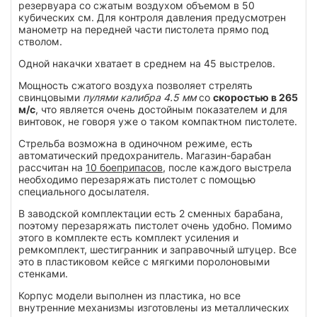
резервуара со сжатым воздухом объемом в 50
кубических см. Для контроля давления предусмотрен
манометр на передней части пистолета прямо под
стволом.
Одной накачки хватает в среднем на 45 выстрелов.
Мощность сжатого воздуха позволяет стрелять
свинцовыми
пулями калибра 4.5 мм
со
скоростью в 265
м/с
, что является очень достойным показателем и для
винтовок, не говоря уже о таком компактном пистолете.
Стрельба возможна в одиночном режиме, есть
автоматический предохранитель. Магазин-барабан
рассчитан на
10 боеприпасов
, после каждого выстрела
необходимо перезаряжать пистолет с помощью
специального досылателя.
В заводской комплектации есть 2 сменных барабана,
поэтому перезаряжать пистолет очень удобно. Помимо
этого в комплекте есть комплект усиления и
ремкомплект, шестигранник и заправочный штуцер. Все
это в пластиковом кейсе с мягкими поролоновыми
стенками.
Корпус модели выполнен из пластика, но все
внутренние механизмы изготовлены из металлических