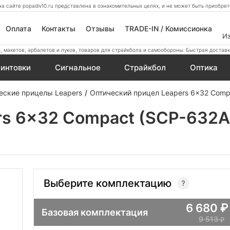
а сайте popadiv10.ru представлена в ознакомительных целях, и не может быть приобр
Оплата
Контакты
Отзывы
TRADE-IN / Комиссионка
И
 макетов, арбалетов и луков, товаров для страйкбола и самообороны. Быстрая доставк
интовки
Сигнальное
Страйкбол
Оптика
еские прицелы Leapers
Оптический прицел Leapers 6x32 Comp
rs 6x32 Compact (SCP-632A
Выберите комплектацию
6 680
Базовая комплектация
9 513