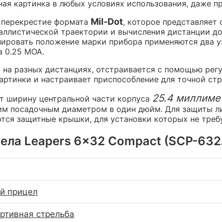
ая картинка в любых условиях использования, даже пр
Mil-Dot
я перекрестие формата
, которое представляет 
ллистической траектории и вычисления дистанции до 
улировать положение марки прибора применяются два у
а 0.25 MOA.
на разных дистанциях, отстраивается с помощью регу
ртинки и настраивает приспособление для точной стр
25.4 миллиме
т ширину центральной части корпуса
им посадочным диаметром в один дюйм. Для защиты ли
ются защитные крышки, для установки которых не тре
ела Leapers 6x32 Compact (SCP-632A
й прицел
ортивная стрельба