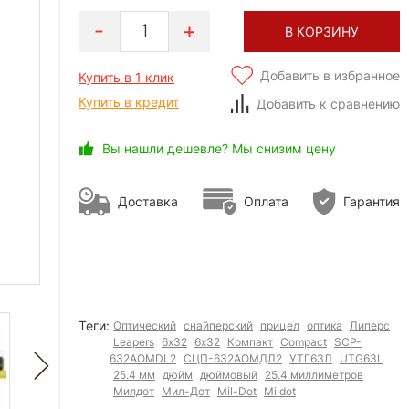
1
В КОРЗИНУ
Добавить в избранное
Купить в 1 клик
Купить в кредит
Добавить к сравнению
Вы нашли дешевле? Мы снизим цену
Доставка
Оплата
Гарантия
Теги:
Оптический
снайперский
прицел
оптика
Липерс
Leapers
6х32
6x32
Компакт
Compact
SCP-
632AOMDL2
СЦП-632АОМДЛ2
УТГ63Л
UTG63L
25.4 мм
дюйм
дюймовый
25.4 миллиметров
Милдот
Мил-Дот
Mil-Dot
Mildot