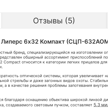
Отзывы (5)
 Липерс 6х32 Компакт (СЦП-632АОМ
естный бренд, специализирующийся на изготовлении о
представлен обширный ассортимент приспособлений под
2 Compact относится к категории легких прицелов дл
и.
кратность оптической системы, которая увеличивает 
льной стрельбы и даже загонных видов охоты. Стабиль
м, а в качестве решения проблемы запотевания внутре
ся благодаря оснащению объектива широкой линзой 
5.3 м
а, создаваемого световым пучком, составляет