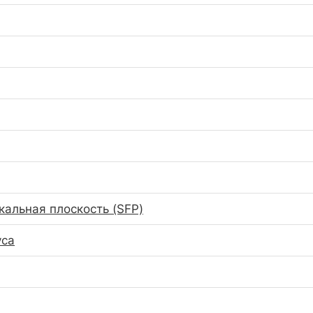
кальная плоскость (SFP)
уса