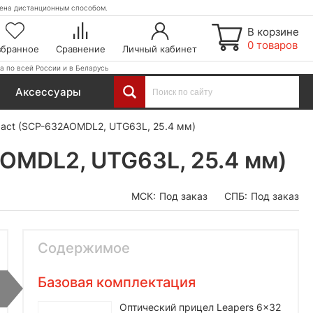
етена дистанционным способом.
В корзине
0 товаров
збранное
Сравнение
Личный кабинет
а по всей России и в Беларусь
Аксессуары
act (SCP-632AOMDL2, UTG63L, 25.4 мм)
OMDL2, UTG63L, 25.4 мм)
МСК:
Под заказ
СПБ:
Под заказ
Содержимое
Базовая комплектация
Оптический прицел Leapers 6x32