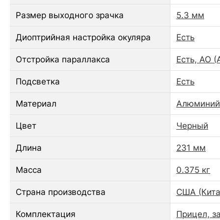
Размер выходного зрачка
5.3 мм
Диоптрийная настройка окуляра
Есть
Отстройка параллакса
Есть, AO (
Подсветка
Есть
Материал
Алюминий
Цвет
Черный
Длина
231 мм
Масса
0.375 кг
Страна производства
США (Кита
Комплектация
Прицел, з