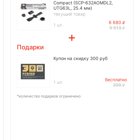
Compact (SCP-632AOMDL2,
UTG63L, 25.4 мм)
текущий товар
6 680
1 шт.
9 513
Подарки
Купон на скидку 300 руб
бесплатно
1 шт.
300
*количество подарков ограничено