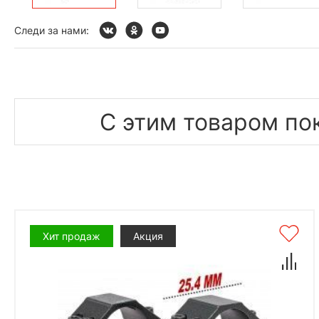
Следи за нами:
С этим товаром по
Хит продаж
Акция