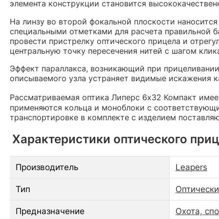
элемента конструкции становится высококачественн
На линзу во второй фокальной плоскости наноситс
специальными отметками для расчета правильной ба
провести пристрелку оптического прицела и отрег
центральную точку пересечения нитей с шагом клик
Эффект параллакса, возникающий при прицеливании 
описываемого узла устраняет видимые искажения ка
Рассматриваемая оптика Липерс 6х32 Компакт имее
применяются кольца и моноблоки с соответствующ
транспортировке в комплекте с изделием поставля
Характеристики оптического приц
Производитель
Leapers
Тип
Оптически
Предназначение
Охота, сп