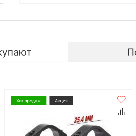
купают
П
Хит продаж
Акция