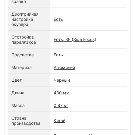
зрачка
Диоптрийная
настройка
Есть
окуляра
Отстройка
Есть, SF (Side Focus)
параллакса
Подсветка
Есть
Материал
Алюминий
Цвет
Черный
Длина
430 мм
Масса
0.97 кг
Страна
Китай
производства