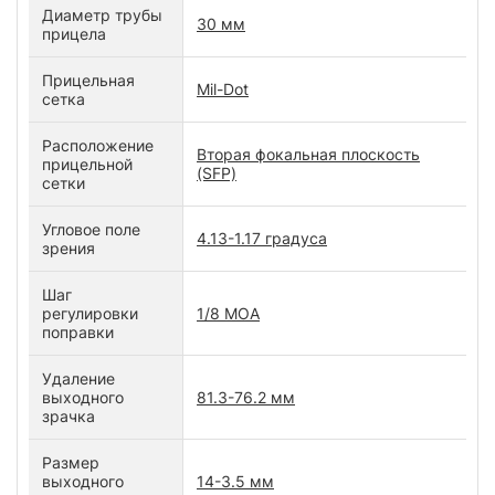
Диаметр трубы
30 мм
прицела
Прицельная
Mil-Dot
сетка
Расположение
Вторая фокальная плоскость
прицельной
(SFP)
сетки
Угловое поле
4.13-1.17 градуса
зрения
Шаг
регулировки
1/8 МОА
поправки
Удаление
выходного
81.3-76.2 мм
зрачка
Размер
выходного
14-3.5 мм