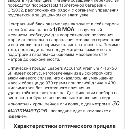
выбрать нужный цвет. Питание освещения перекрестия
проводится посредством таблеточной батарейки
CR2032, расположенной рядом с органами управления
подсветкой в защищенном от влаги узле.
Центральный блок экземпляра включает в себя турели
1/8 МОА
с ценой клика, равной
- озвученный
механизм необходим для корректировки положения
марки относительно направления ствола по горизонтали
и вертикали, что напрямую влияет на точность. Помимо
того, производителем предусмотрена возможность
подстройки параллакса боковым маховиком от 9
метров до бесконечности.
Оптический прицел Leapers Accushot Premium 4-16x56
SF имеет корпус, изготовленный из высокопрочного
алюминиевого сплава, что сказалось на уменьшении
массы образца до 970 грамм при полной длине в 430
миллиметров без негативного влияния на
ударостойкость экземпляра. Для фиксации прибора на
винтовке требуются специальные крепления в виде
30
монолитных кронштейнов или колец с диаметром в
миллиметров
- последние идут в комплекте с
изделием
Характеристики оптического прицела