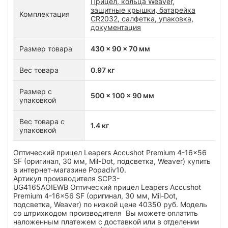
Прицел, кольца Weaver,
защитные крышки, батарейка
Комплектация
СR2032, салфетка, упаковка,
документация
Размер товара
430 x 90 x 70 мм
Вес товара
0.97 кг
Размер с
500 x 100 x 90 мм
упаковкой
Вес товара с
1.4 кг
упаковкой
Оптический прицел Leapers Accushot Premium 4-16x56
SF (оригинал, 30 мм, Mil-Dot, подсветка, Weaver) купить
в интернет-магазине Popadiv10.
Артикул производителя SCP3-
UG4165AOIEWB Оптический прицел Leapers Accushot
Premium 4-16x56 SF (оригинал, 30 мм, Mil-Dot,
подсветка, Weaver) по низкой цене 40350 руб. Модель
со штрихкодом производителя Вы можете оплатить
наложенным платежем с доставкой или в отделении