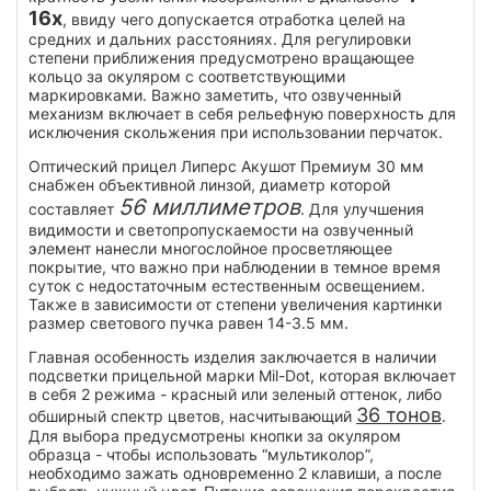
16x
, ввиду чего допускается отработка целей на
средних и дальних расстояниях. Для регулировки
степени приближения предусмотрено вращающее
кольцо за окуляром с соответствующими
маркировками. Важно заметить, что озвученный
механизм включает в себя рельефную поверхность для
исключения скольжения при использовании перчаток.
Оптический прицел Липерс Акушот Премиум 30 мм
снабжен объективной линзой, диаметр которой
56 миллиметров
составляет
. Для улучшения
видимости и светопропускаемости на озвученный
элемент нанесли многослойное просветляющее
покрытие, что важно при наблюдении в темное время
суток с недостаточным естественным освещением.
Также в зависимости от степени увеличения картинки
размер светового пучка равен 14-3.5 мм.
Главная особенность изделия заключается в наличии
подсветки прицельной марки Mil-Dot, которая включает
в себя 2 режима - красный или зеленый оттенок, либо
36 тонов
обширный спектр цветов, насчитывающий
.
Для выбора предусмотрены кнопки за окуляром
образца - чтобы использовать “мультиколор”,
необходимо зажать одновременно 2 клавиши, а после