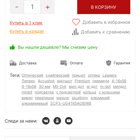
1
В КОРЗИНУ
Добавить в избранное
Купить в 1 клик
Купить в кредит
Добавить к сравнению
Вы нашли дешевле? Мы снизим цену
Доставка
Оплата
Гарантия
Теги:
Оптический
снайперский
прицел
оптика
Leapers
Липерс
Accushot
аккушот
Premium
премиум
4-16x56
4-16х56
30 мм
Mil-Dot
мил-дот
м-дот
m-dot
милдот
mildot
подсветка
с подсветкой
кольца
с кольцами
вивер
пикатинни
weaver
picatinny
алюминий
алюминиевый
SCP3-UG4165AOIEWB
Следи за нами: