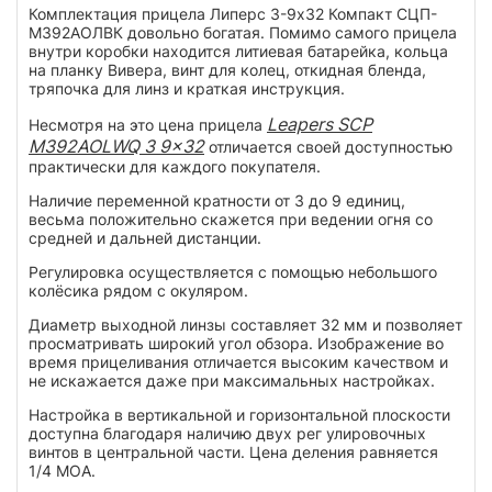
Комплектация прицела Липерс 3-9х32 Компакт СЦП-
М392АОЛВК довольно богатая. Помимо самого прицела
внутри коробки находится литиевая батарейка, кольца
на планку Вивера, винт для колец, откидная бленда,
тряпочка для линз и краткая инструкция.
Leapers SCP
Несмотря на это цена прицела
M392AOLWQ 3 9x32
отличается своей доступностью
практически для каждого покупателя.
Наличие переменной кратности от 3 до 9 единиц,
весьма положительно скажется при ведении огня со
средней и дальней дистанции.
Регулировка осуществляется с помощью небольшого
колёсика рядом с окуляром.
Диаметр выходной линзы составляет 32 мм и позволяет
просматривать широкий угол обзора. Изображение во
время прицеливания отличается высоким качеством и
не искажается даже при максимальных настройках.
Настройка в вертикальной и горизонтальной плоскости
доступна благодаря наличию двух рег улировочных
винтов в центральной части. Цена деления равняется
1/4 МОА.