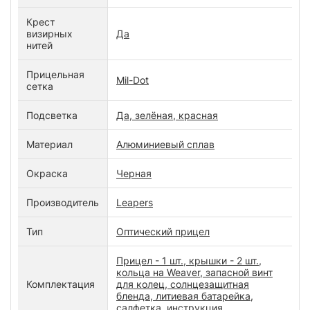
Крест
визирных
Да
нитей
Прицельная
Mil-Dot
сетка
Подсветка
Да, зелёная, красная
Материал
Алюминиевый сплав
Окраска
Черная
Производитель
Leapers
Тип
Оптический прицел
Прицел - 1 шт., крышки - 2 шт.,
кольца на Weaver, запасной винт
Комплектация
для колец, солнцезащитная
бленда, литиевая батарейка,
салфетка, инструкция