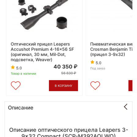
Оптический прицел Leapers
Пневматическая винт
Accushot Premium 4-16x56 SF
Crosman Benjamin Tita
(оригинал, 30 мм, Mil-Dot,
(прицел 3-9x32)
подсветка, Weaver)
5.0
40 350
5.0
Под заказ
56 830
Товар в наличии
В КОРЗИНУ
В
Описание
Описание оптического прицела Leapers 3-
9x32 Compact (SCP-M392AOLWQ)