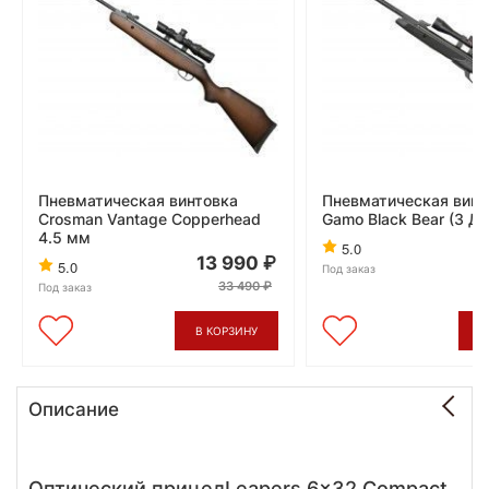
Пневматическая винтовка
Пневматическая винт
Crosman Vantage Copperhead
Gamo Black Bear (3 Д
4.5 мм
5.0
13 990
5.0
Под заказ
33 490
Под заказ
В КОРЗИНУ
В
Описание
Оптический прицелLeapers 6x32 Compact