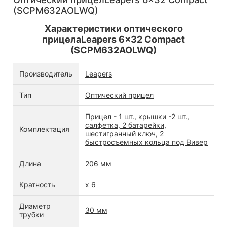
(SCPM632AOLWQ)
Характеристики оптического
прицелаLeapers 6x32 Compact
(SCPM632AOLWQ)
Производитель
Leapers
Тип
Оптический прицел
Прицел - 1 шт., крышки -2 шт.,
салфетка, 2 батарейки,
Комплектация
шестигранный ключ, 2
быстросъемных кольца под Вивер
Длина
206 мм
Кратность
х 6
Диаметр
30 мм
трубки