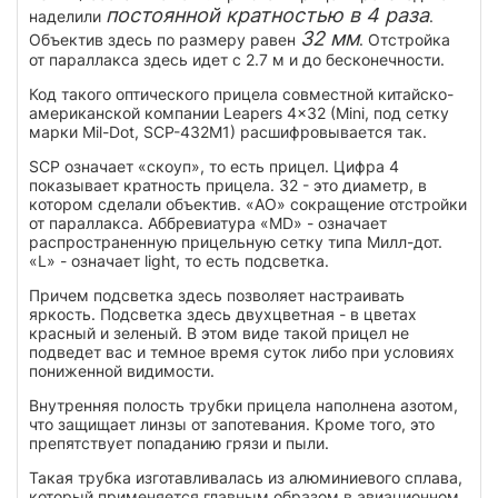
постоянной кратностью в 4 раза
наделили
.
32 мм
Объектив здесь по размеру равен
. Отстройка
от параллакса здесь идет с 2.7 м и до бесконечности.
Код такого оптического прицела совместной китайско-
американской компании Leapers 4x32 (Mini, под сетку
марки Mil-Dot, SCP-432M1) расшифровывается так.
SCP означает «скоуп», то есть прицел. Цифра 4
показывает кратность прицела. 32 - это диаметр, в
котором сделали объектив. «AO» сокращение отстройки
от параллакса. Аббревиатура «MD» - означает
распространенную прицельную сетку типа Милл-дот.
«L» - означает light, то есть подсветка.
Причем подсветка здесь позволяет настраивать
яркость. Подсветка здесь двухцветная - в цветах
красный и зеленый. В этом виде такой прицел не
подведет вас и темное время суток либо при условиях
пониженной видимости.
Внутренняя полость трубки прицела наполнена азотом,
что защищает линзы от запотевания. Кроме того, это
препятствует попаданию грязи и пыли.
Такая трубка изготавливалась из алюминиевого сплава,
который применяется главным образом в авиационном