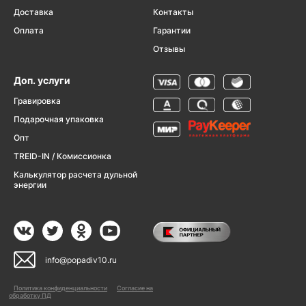
Доставка
Контакты
Оплата
Гарантии
Отзывы
Доп. услуги
Гравировка
Подарочная упаковка
Опт
TREID-IN / Комиссионка
Калькулятор расчета дульной
энергии
info@popadiv10.ru
Политика конфиденциальности
Согласие на
обработку ПД