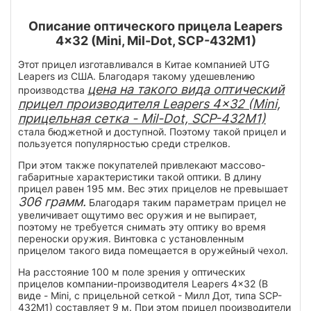
Описание оптического прицела Leapers
4x32 (Mini, Mil-Dot, SCP-432M1)
Этот прицел изготавливался в Китае компанией UTG
Leapers из США. Благодаря такому удешевлению
цена на такого вида оптический
производства
прицел производителя Leapers 4x32 (Mini,
прицельная сетка - Mil-Dot, SCP-432M1)
стала бюджетной и доступной. Поэтому такой прицел и
пользуется популярностью среди стрелков.
При этом также покупателей привлекают массово-
габаритные характеристики такой оптики. В длину
прицел равен 195 мм. Вес этих прицелов не превышает
306 грамм.
Благодаря таким параметрам прицел не
увеличивает ощутимо вес оружия и не выпирает,
поэтому не требуется снимать эту оптику во время
переноски оружия. Винтовка с установленным
прицелом такого вида помещается в оружейный чехол.
На расстояние 100 м поле зрения у оптических
прицелов компании-производителя Leapers 4x32 (В
виде - Mini, с прицельной сеткой - Милл Дот, типа SCP-
432M1) составляет 9 м. При этом прицел производители