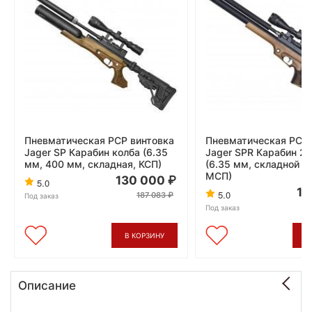
Пневматическая PCP винтовка
Пневматическая PCP 
Jager SP Карабин колба (6.35
Jager SPR Карабин 2
мм, 400 мм, складная, КСП)
(6.35 мм, складной п
МСП)
130 000
5.0
13
5.0
187 083
Под заказ
Под заказ
В КОРЗИНУ
В
Описание