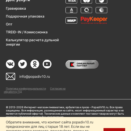
Гравировка
Подарочная упаковка
Опт
TREID-IN / Комиссионка
Калькулятор расчета дульной
энергии
info@popadiv10.ru
Политика конфиденциальности
Согласие на
обработку ПД
© 2013-2026 Интернет-магазин пневматики, арбалетов и луков – PopadiV10.ru. Все права
защищены. Вся информация, размещенная на сайте, носит информационный характер и не
является публичной офертой. Технические данные и комплект поставки товаров могут быть
изменены производителем без уведомления
ИП Жарук Александр Сергеевич, ОГРНИП: 314504704200042
Обратите внимание, что контент сайта popadiv10.ru
Пользуясь сайтом Popadiv10.ru, пользователь автоматически соглашается с условиями,
предназначен для лиц старше 18 лет. Если вы не
прописанными в
Политике конфиденциальности
достигли этого возраста, пожалуйста, покиньте