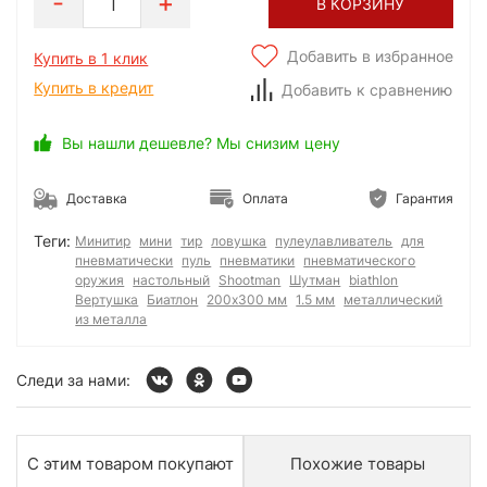
1
В КОРЗИНУ
Добавить в избранное
Купить в 1 клик
Купить в кредит
Добавить к сравнению
Вы нашли дешевле? Мы снизим цену
Доставка
Оплата
Гарантия
Теги:
Минитир
мини
тир
ловушка
пулеулавливатель
для
пневматически
пуль
пневматики
пневматического
оружия
настольный
Shootman
Шутман
biathlon
Вертушка
Биатлон
200х300 мм
1.5 мм
металлический
из металла
Следи за нами:
С этим товаром покупают
Похожие товары