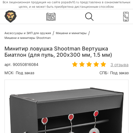
Вся лицензионная продукция на сайте popadiv10.ru представлена в ознакомительных
целях, и не может быть приобретена дистанционным способом.
Аксессуары и ЗИП для оружия
Мишени и минитиры
Мишени и минитиры Shootman
Минитир ловушка Shootman Вертушка
Биатлон (для пуль, 200х300 мм, 1.5 мм)
3 отзыва
арт.
90050816084
МСК:
Под заказ
СПБ:
Под заказ