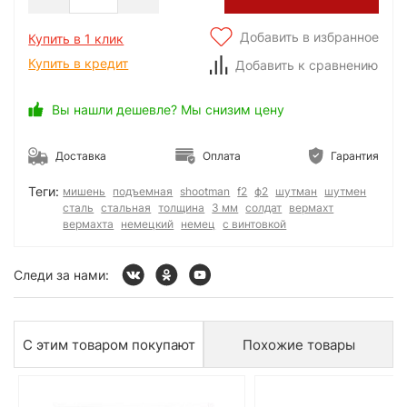
Добавить в избранное
Купить в 1 клик
Купить в кредит
Добавить к сравнению
Вы нашли дешевле? Мы снизим цену
Доставка
Оплата
Гарантия
Теги:
мишень
подъемная
shootman
f2
ф2
шутман
шутмен
сталь
стальная
толщина
3 мм
солдат
вермахт
вермахта
немецкий
немец
с винтовкой
Следи за нами:
С этим товаром покупают
Похожие товары