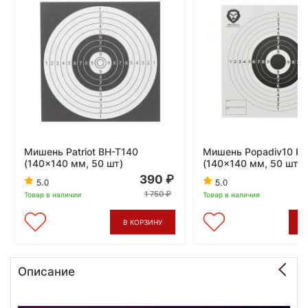
Мишень Patriot BH-T140
Мишень Popadiv10 P
(140x140 мм, 50 шт)
(140x140 мм, 50 шт, 
390
5.0
5.0
1 750
Товар в наличии
Товар в наличии
В КОРЗИНУ
В
Описание