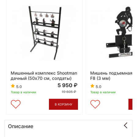
Мишенный комплекс Shootman
Мишень подъемная S
дачный (50x70 см, солдаты)
F8 (3 мм)
5 950
5.0
5.0
19 605
Товар в наличии
Товар в наличии
В КОРЗИНУ
В
Описание