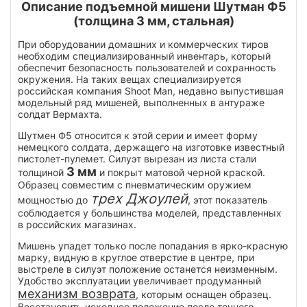
Описание подъемной мишени Шутман Ф5
(толщина 3 мм, стальная)
При оборудовании домашних и коммерческих тиров
необходим специализированный инвентарь, который
обеспечит безопасность пользователей и сохранность
окружения. На таких вещах специализируется
российская компания Shoot Man, недавно выпустившая
модельный ряд мишеней, выполненных в антураже
солдат Вермахта.
Шутмен Ф5 относится к этой серии и имеет форму
немецкого солдата, держащего на изготовке известный
пистолет-пулемет. Силуэт вырезан из листа стали
3 мм
толщиной
и покрыт матовой черной краской.
Образец совместим с пневматическим оружием
трех Джоулей
мощностью до
, этот показатель
соблюдается у большинства моделей, представленных
в российских магазинах.
Мишень упадет только после попадания в ярко-красную
марку, видную в круглое отверстие в центре, при
выстреле в силуэт положение останется неизменным.
Удобство эксплуатации увеличивает продуманный
механизм возврата
, которым оснащен образец.
Восстановить исходное положение после точного