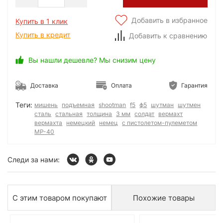
Добавить в избранное
Купить в 1 клик
Купить в кредит
Добавить к сравнению
Вы нашли дешевле? Мы снизим цену
Доставка
Оплата
Гарантия
Теги:
мишень
подъемная
shootman
f5
ф5
шутман
шутмен
сталь
стальная
толщина
3 мм
солдат
вермахт
вермахта
немецкий
немец
с пистолетом-пулеметом
MP-40
Следи за нами:
С этим товаром покупают
Похожие товары