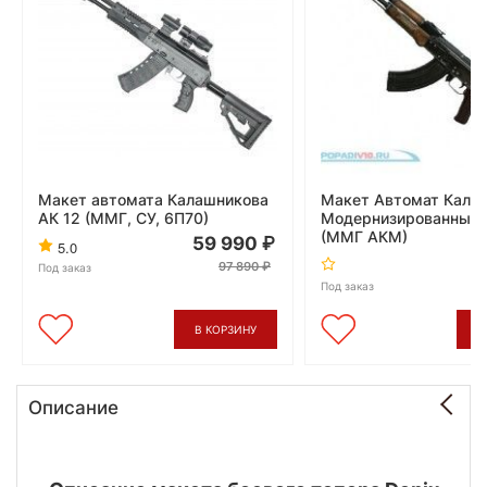
Макет автомата Калашникова
Макет Автомат Кала
АК 12 (ММГ, СУ, 6П70)
Модернизированный 
(ММГ АКМ)
59 990
5.0
4
97 890
Под заказ
Под заказ
В КОРЗИНУ
В
Описание