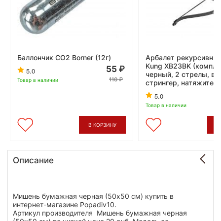
Баллончик CO2 Borner (12г)
Арбалет рекурсивны
Kung XB23BK (компле
55
5.0
черный, 2 стрелы, во
110
Товар в наличии
стрингер, натяжитель
5.0
Товар в наличии
В КОРЗИНУ
В
Описание
Мишень бумажная черная (50х50 см) купить в
интернет-магазине Popadiv10.
Артикул производителя Мишень бумажная черная