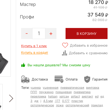
18 270
Мастер
41 106
37 549
Профи
82 966
1
В КОРЗИНУ
Добавить в избранное
Купить в 1 клик
Купить в кредит
Добавить к сравнению
Вы нашли дешевле? Мы снизим цену
Доставка
Оплата
Гарантия
Теги:
уценка
уцененная
пневматическая
винтовка
ППП
пружинно
поршневая
пневматика
переломка
hatsan
хатсан
airtact
аиртакт
ed
ед
3
дж
j
4.5 мм
.177
0.177
пластик
ортопедическое
ложе
ортопедический
приклад