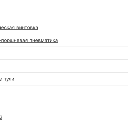
еская винтовка
-поршневая пневматика
е пули
й