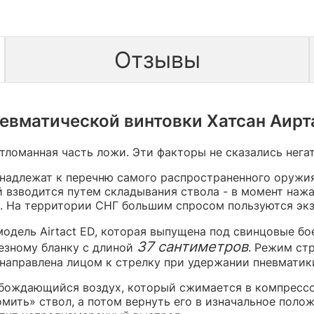
Отзывы
евматической винтовки Хатсан Аирта
тломанная часть ложи. Эти факторы не сказались нега
адлежат к перечню самого распространенного оружия
 взводится путем складывания ствола - в момент наж
. На территории СНГ большим спросом пользуются экз
одель Airtact ED, которая выпущена под свинцовые б
37 сантиметров
езному бланку с длиной
. Режим ст
то направлена лицом к стрелку при удержании пневматик
обождающийся воздух, который сжимается в компрессо
мить» ствол, а потом вернуть его в изначальное полож