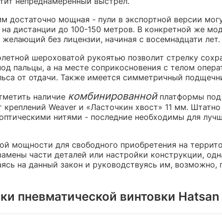
стит непреднамеренный выстрел.
мм достаточно мощная - пули в экспортной версии мог
 на дистанции до 100-150 метров. В конкретной же мо
 желающий без лицензии, начиная с восемнадцати лет.
олетной шероховатой рукоятью позволит стрелку сохра
под пальцы, а на месте соприкосновения с телом опер
льса от отдачи. Также имеется симметричный подщечни
комбинированной
отметить наличие
платформы под 
 креплений Weaver и «Ласточкин хвост» 11 мм. Штатн
оптическими нитями - последние необходимы для луч
ной мощности для свободного приобретения на террит
амены части деталей или настройки конструкции, одна
аясь на данный закон и руководствуясь им, возможно,
и пневматической винтовки Hatsan Ai