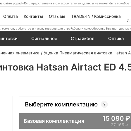
а сайте popadiv10.ru представлена в ознакомительных целях, и не может быть приобр
Оплата
Контакты
Отзывы
TRADE-IN / Комиссионка
И
 макетов, арбалетов и луков, товаров для страйкбола и самообороны. Быстрая доставк
интовки
Сигнальное
Страйкбол
Оптика
ененная пневматика
Уценка Пневматическая винтовка Hatsan Ai
товка Hatsan Airtact ED 4.
Выберите комплектацию
15 090
Базовая комплектация
27 165