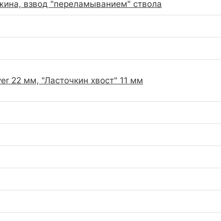
жина, взвод "переламыванием" ствола
er 22 мм, "Ласточкин хвост" 11 мм