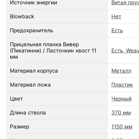
Источник энергии
Витая пру
Blowback
Нет
Предохранитель
Есть
Прицельная планка Вивер
(Пикатинни) / Ласточкин хвост 11
Есть, Weav
мм
Материал корпуса
Металл
Материал ложа
Пластик
Цвет
Черный
Длина ствола
370 мм
Размер
1150 мм