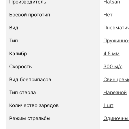
Производитель
Hatsan
Боевой прототип
Нет
Вид
Пневматич
Тип
Пружинно
Калибр
4.5 мм
Скорость
300 м/с
Вид боеприпасов
Свинцовы
Тип ствола
Нарезной
Количество зарядов
1 шт
Режим стрельбы
Одиночны