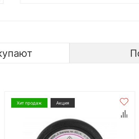
купают
П
Хит продаж
Акция