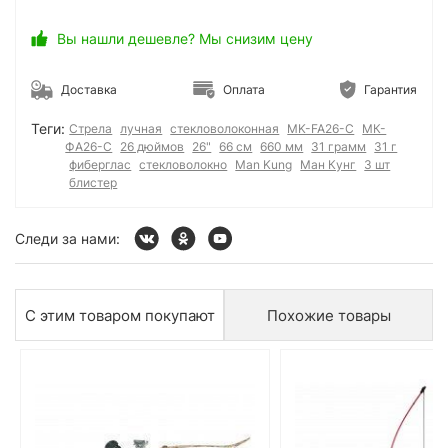
Вы нашли дешевле? Мы снизим цену
Доставка
Оплата
Гарантия
Теги:
Стрела
лучная
стекловолоконная
MK-FA26-C
МК-
ФА26-С
26 дюймов
26"
66 см
660 мм
31 грамм
31 г
фиберглас
стекловолокно
Man Kung
Ман Кунг
3 шт
блистер
Следи за нами:
С этим товаром покупают
Похожие товары