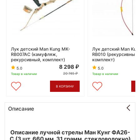
Лук детский Man Kung MK-
Лук детский Man Kun
RB007AC (камуфляж,
RB010 (рекурсивный,
рекурсивный, комплект)
комплект)
8 298
5.0
5.0
20 745
Товар в наличии
Товар в наличии
В КОРЗИНУ
В
Описание
Описание лучной стрелы Ман Кунг ФА26-
С (3 шт, 660 мм, 31 грамм, стекловолокно)