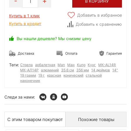
1
В КОРЗИНУ
Добавить в избранное
Купить в 1 клик
Купить в кредит
Добавить к сравнению
Вы нашли дешевле? Мы снизим цену
Доставка
Оплата
Гарантия
Теги:
Стрела
арбалетная
Man
Ман
Kung
Кунг
MK-AL14R
МК-АЛ14Р
алюминий
35.6 см
356 мм
14 дюймов
14"
19 грамм
19 г
красная
конический
стальной
наконечник
Следи за нами:
С этим товаром покупают
Похожие товары