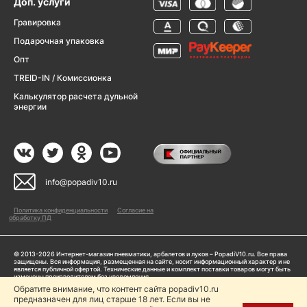
Доп. услуги
Гравировка
Подарочная упаковка
Опт
TREID-IN / Комиссионка
Калькулятор расчета дульной
энергии
info@popadiv10.ru
Политика конфиденциальности
Согласие на
обработку ПД
© 2013-2026 Интернет-магазин пневматики, арбалетов и луков – PopadiV10.ru. Все права
защищены. Вся информация, размещенная на сайте, носит информационный характер и не
является публичной офертой. Технические данные и комплект поставки товаров могут быть
изменены производителем без уведомления
ИП Жарук Александр Сергеевич, ОГРНИП: 314504704200042
Обратите внимание, что контент сайта popadiv10.ru
Пользуясь сайтом Popadiv10.ru, пользователь автоматически соглашается с условиями,
предназначен для лиц старше 18 лет. Если вы не
прописанными в
Политике конфиденциальности