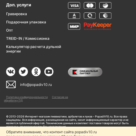
Доп. услуги
Гравировка
Подарочная упаковка
Опт
TREID-IN / Комиссионка
Калькулятор расчета дульной
энергии
info@popadiv10.ru
Политика конфиденциальности
Согласие на
обработку ПД
© 2013-2026 Интернет-магазин пневматики, арбалетов и луков – PopadiV10.ru. Все права
защищены. Вся информация, размещенная на сайте, носит информационный характер и не
является публичной офертой. Технические данные и комплект поставки товаров могут быть
изменены производителем без уведомления
ИП Жарук Александр Сергеевич, ОГРНИП: 314504704200042
Обратите внимание, что контент сайта popadiv10.ru
Пользуясь сайтом Popadiv10.ru, пользователь автоматически соглашается с условиями,