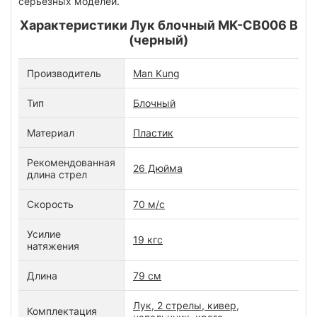
серьезных моделей.
Характеристики Лук блочный MK-CB006 B
(черный)
Производитель
Man Kung
Тип
Блочный
Материал
Пластик
Рекомендованная
26 Дюйма
длина стрел
Скорость
70 м/с
Усилие
19 кгс
натяжения
Длина
79 см
Лук, 2 стрелы, кивер,
Комплектация