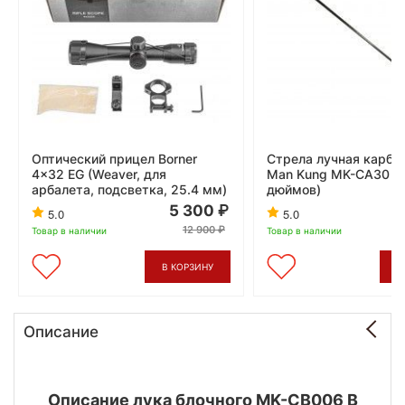
Оптический прицел Borner
Стрела лучная карбо
4x32 EG (Weaver, для
Man Kung MK-CA30 (
арбалета, подсветка, 25.4 мм)
дюймов)
5 300
5.0
5.0
12 900
Товар в наличии
Товар в наличии
В КОРЗИНУ
В
Описание
Описание лука блочного MK-CB006 B