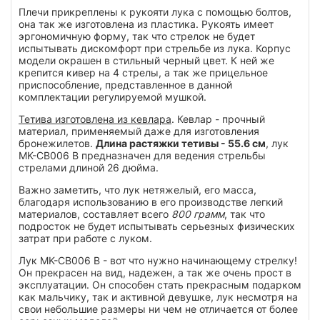
Плечи прикреплены к рукояти лука с помощью болтов,
она так же изготовлена из пластика. Рукоять имеет
эргономичную форму, так что стрелок не будет
испытывать дискомфорт при стрельбе из лука. Корпус
модели окрашен в стильный черный цвет. К ней же
крепится кивер на 4 стрелы, а так же прицельное
приспособление, представленное в данной
комплектации регулируемой мушкой.
Тетива изготовлена из кевлара
. Кевлар - прочный
материал, применяемый даже для изготовления
бронежилетов.
Длина растяжки тетивы - 55.6 см
, лук
MK-CB006 B предназначен для ведения стрельбы
стрелами длиной 26 дюйма.
Важно заметить, что лук нетяжелый, его масса,
благодаря использованию в его производстве легкий
материалов, составляет всего
800 грамм
, так что
подросток не будет испытывать серьезных физических
затрат при работе с луком.
Лук MK-CB006 B - вот что нужно начинающему стрелку!
Он прекрасен на вид, надежен, а так же очень прост в
эксплуатации. Он способен стать прекрасным подарком
как мальчику, так и активной девушке, лук несмотря на
свои небольшие размеры ни чем не отличается от более