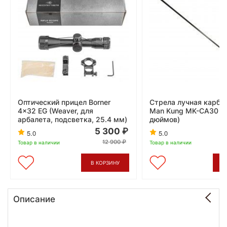
Оптический прицел Borner
Стрела лучная карбо
4x32 EG (Weaver, для
Man Kung MK-CA30 (
арбалета, подсветка, 25.4 мм)
дюймов)
5 300
5.0
5.0
12 900
Товар в наличии
Товар в наличии
В КОРЗИНУ
В
Описание