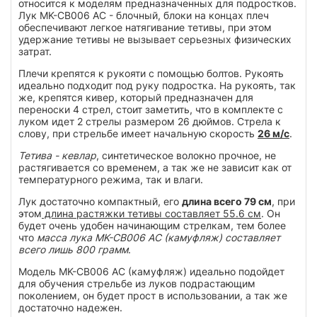
относится к моделям предназначенных для подростков.
Лук MK-CB006 AC - блочный, блоки на концах плеч
обеспечивают легкое натягивание тетивы, при этом
удержание тетивы не вызывает серьезных физических
затрат.
Плечи крепятся к рукояти с помощью болтов. Рукоять
идеально подходит под руку подростка. На рукоять, так
же, крепятся кивер, который предназначен для
переноски 4 стрел, стоит заметить, что в комплекте с
луком идет 2 стрелы размером 26 дюймов. Стрела к
слову, при стрельбе имеет начальную скорость
26 м/с
.
Тетива - кевлар
, синтетическое волокно прочное, не
растягивается со временем, а так же не зависит как от
температурного режима, так и влаги.
Лук достаточно компактный, его
длина всего 79 см
, при
этом
длина растяжки тетивы составляет 55.6 см
. Он
будет очень удобен начинающим стрелкам, тем более
что
масса лука MK-CB006 AC (камуфляж) составляет
всего лишь 800 грамм
.
Модель MK-CB006 AC (камуфляж) идеально подойдет
для обучения стрельбе из луков подрастающим
поколением, он будет прост в использовании, а так же
достаточно надежен.