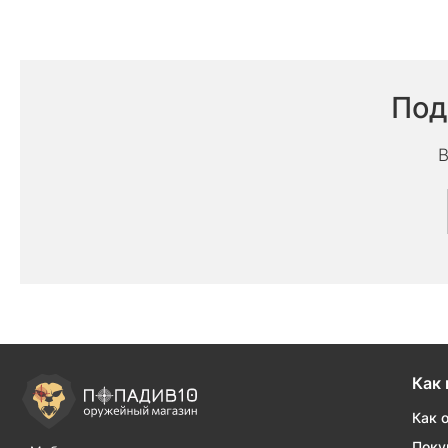
Под
В
Как 
Как 
Поку