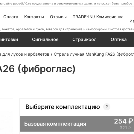
а сайте popadiv10.ru представлена в ознакомительных целях, и не может быть приобр
Оплата
Контакты
Отзывы
TRADE-IN / Комиссионка
И
 макетов, арбалетов и луков, товаров для страйкбола и самообороны. Быстрая доставк
интовки
Сигнальное
Страйкбол
Оптика
 для луков и арбалетов
Стрела лучная ManKung FA26 (фиброг
A26 (фиброглас)
Выберите комплектацию
254
Базовая комплектация
321