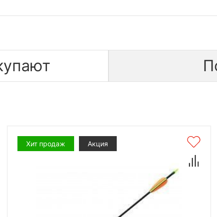
купают
П
Хит продаж
Акция