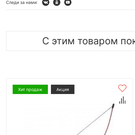
Следи за нами:
С этим товаром по
Хит продаж
Акция