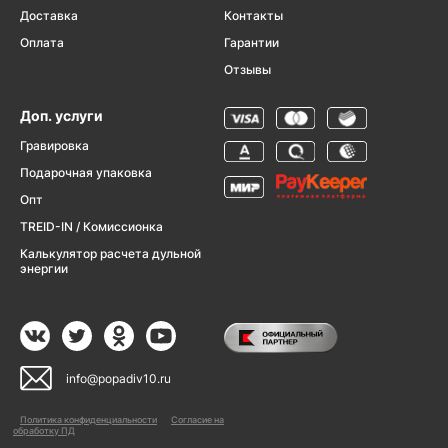
Доставка
Контакты
Оплата
Гарантии
Отзывы
Доп. услуги
Гравировка
Подарочная упаковка
Опт
TREID-IN / Комиссионка
Калькулятор расчета дульной
энергии
info@popadiv10.ru
Политика конфиденциальности
Согласие на
обработку ПД