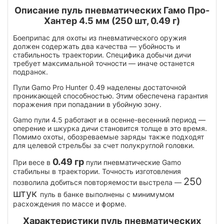
Описание пуль пневматических Гамо Про-
Хантер 4.5 мм (250 шт, 0.49 г)
Боеприпас для охоты из пневматического оружия
должен содержать два качества — убойность и
стабильность траектории. Специфика добычи дичи
требует максимальной точности — иначе останется
подранок.
Пули Gamo Pro Hunter 0.49 наделены достаточной
проникающей способностью. Этим обеспечена гарантия
поражения при попадании в убойную зону.
Gamo пули 4.5 работают и в осенне-весенний период —
оперение и шкурка дичи становится толще в это время.
Помимо охоты, обозреваемые заряды также подходят
для целевой стрельбы за счет полукруглой головки.
0.49 гр
При весе в
пули пневматические Gamo
стабильны в траектории. Точность изготовления
250
позволила добиться повторяемости выстрела —
штук
пуль в банке выполнены с минимумом
расхождения по массе и форме.
Характеристики пуль пневматических