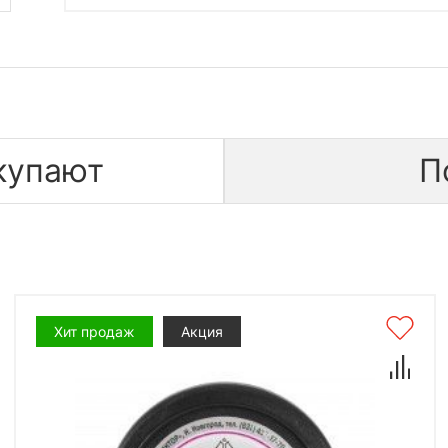
купают
П
Хит продаж
Акция