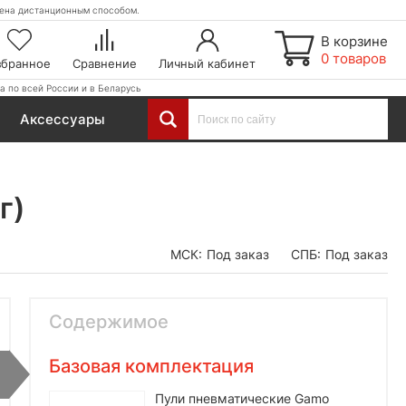
етена дистанционным способом.
В корзине
0 товаров
збранное
Сравнение
Личный кабинет
а по всей России и в Беларусь
Аксессуары
г)
МСК:
Под заказ
СПБ:
Под заказ
Содержимое
Базовая комплектация
Пули пневматические Gamo