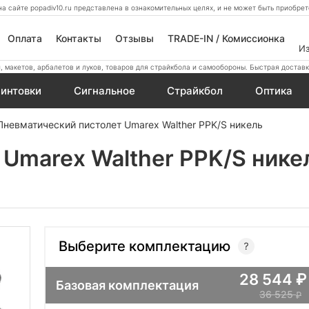
а сайте popadiv10.ru представлена в ознакомительных целях, и не может быть приобр
Оплата
Контакты
Отзывы
TRADE-IN / Комиссионка
И
 макетов, арбалетов и луков, товаров для страйкбола и самообороны. Быстрая доставк
интовки
Сигнальное
Страйкбол
Оптика
Пневматический пистолет Umarex Walther PPK/S никель
Umarex Walther PPK/S нике
Выберите комплектацию
28 544
Базовая комплектация
36 525