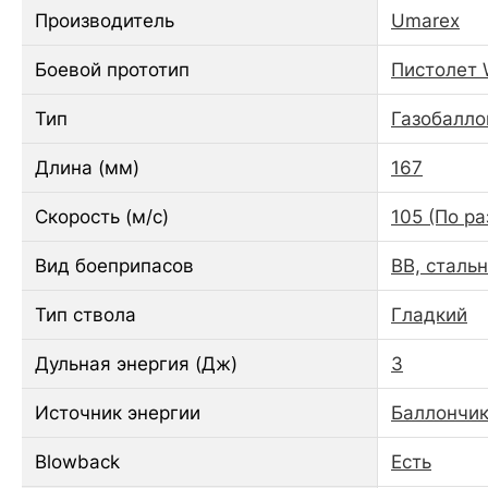
Производитель
Umarex
Боевой прототип
Пистолет 
Тип
Газобалло
Длина (мм)
167
Скорость (м/с)
105 (По р
Вид боеприпасов
ВВ, сталь
Тип ствола
Гладкий
Дульная энергия (Дж)
3
Источник энергии
Баллончик
Blowback
Есть