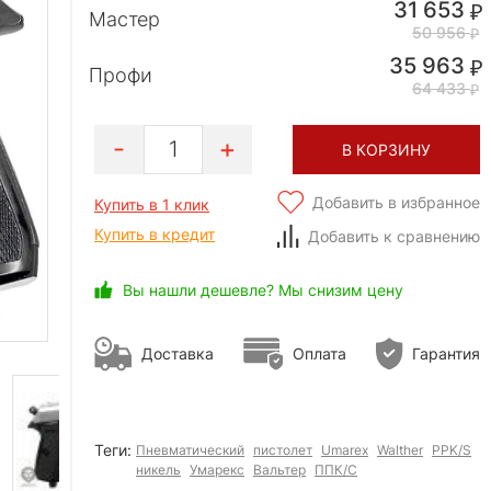
31 653
Мастер
50 956
35 963
Профи
64 433
1
В КОРЗИНУ
Добавить в избранное
Купить в 1 клик
Купить в кредит
Добавить к сравнению
Вы нашли дешевле? Мы снизим цену
Доставка
Оплата
Гарантия
Теги:
Пневматический
пистолет
Umarex
Walther
PPK/S
никель
Умарекс
Вальтер
ППК/С