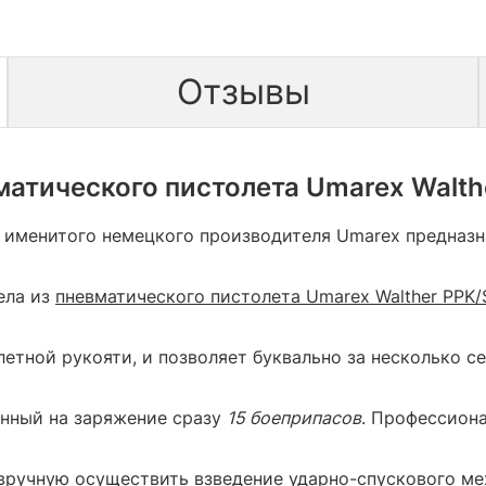
Отзывы
атического пистолета Umarex Walth
 именитого немецкого производителя Umarex предназн
ела из
пневматического пистолета Umarex Walther PPK/
летной рукояти, и позволяет буквально за несколько с
анный на заряжение сразу
15 боеприпасов
. Профессион
вручную осуществить взведение ударно-спускового ме