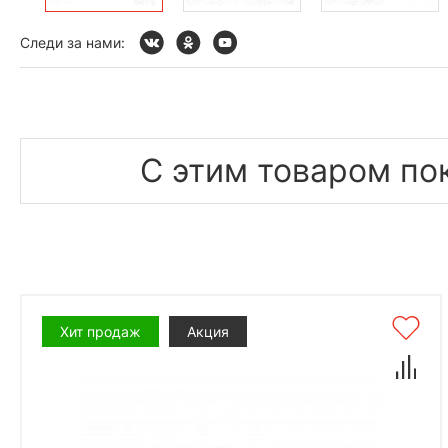
Следи за нами:
С этим товаром по
Хит продаж
Акция