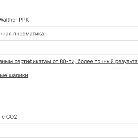
Walther PPK
нная пневматика
азным сертификатам от 80-ти, более точный результат
ные шарики
 с СО2