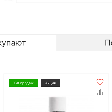
купают
П
Хит продаж
Акция