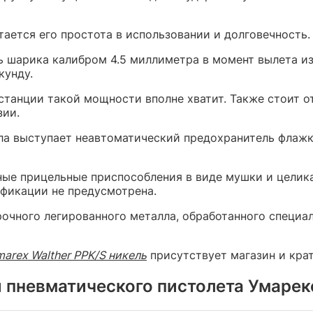
ается его простота в использовании и долговечность.
ь шарика калибром 4.5 миллиметра в момент вылета и
кунду.
танции такой мощности вполне хватит. Также стоит от
зии.
ла выступает неавтоматический предохранитель флажк
ные прицельные приспособления в виде мушки и целик
ификации не предусмотрена.
рочного легированного металла, обработанного специ
arex Walther PPK/S никель
присутствует магазин и крат
 пневматического пистолета Умарек