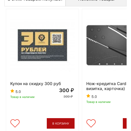
Купон на скидку 300 руб
Нож-кредитка CardSh
визитка, карточка)
300
5.0
5.0
300
Товар в наличии
Товар в наличии
В КОРЗИНУ
В