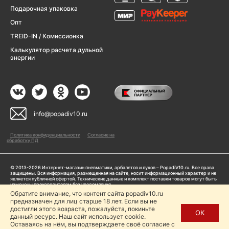
Подарочная упаковка
Опт
TREID-IN / Комиссионка
Калькулятор расчета дульной
энергии
info@popadiv10.ru
Политика конфиденциальности
Согласие на
обработку ПД
© 2013-2026 Интернет-магазин пневматики, арбалетов и луков – PopadiV10.ru. Все права
защищены. Вся информация, размещенная на сайте, носит информационный характер и не
является публичной офертой. Технические данные и комплект поставки товаров могут быть
изменены производителем без уведомления
ИП Жарук Александр Сергеевич, ОГРНИП: 314504704200042
Обратите внимание, что контент сайта popadiv10.ru
Пользуясь сайтом Popadiv10.ru, пользователь автоматически соглашается с условиями,
предназначен для лиц старше 18 лет. Если вы не
прописанными в
Политике конфиденциальности
достигли этого возраста, пожалуйста, покиньте
ОК
данный ресурс. Наш сайт использует cookie.
Копирование любой информации (тексты, фото, видео и др.) с сайта Popadiv10 запрещено,
за исключением наличия письменного согласия администрации сайта Popadiv10.
Оставаясь на нём, вы подтверждаете своё согласие с