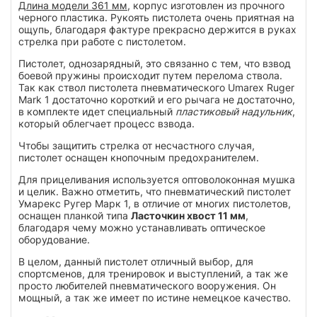
Длина модели 361 мм
, корпус изготовлен из прочного
черного пластика. Рукоять пистолета очень приятная на
ощупь, благодаря фактуре прекрасно держится в руках
стрелка при работе с пистолетом.
Пистолет, однозарядный, это связанно с тем, что взвод
боевой пружины происходит путем перелома ствола.
Так как ствол пистолета пневматического Umarex Ruger
Mark 1 достаточно короткий и его рычага не достаточно,
в комплекте идет специальный
пластиковый надульник
,
который облегчает процесс взвода.
Чтобы защитить стрелка от несчастного случая,
пистолет оснащен кнопочным предохранителем.
Для прицеливания используется оптоволоконная мушка
и целик. Важно отметить, что пневматический пистолет
Умарекс Ругер Марк 1, в отличие от многих пистолетов,
оснащен планкой типа
Ласточкин хвост 11 мм
,
благодаря чему можно устанавливать оптическое
оборудование.
В целом, данный пистолет отличный выбор, для
спортсменов, для тренировок и выступлений, а так же
просто любителей пневматического вооружения. Он
мощный, а так же имеет по истине немецкое качество.