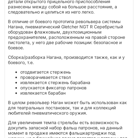
детали открытого прицельного приспособления
разнесены между собой на большое расстояние, а
следовательно и целиться из него легко.
В отличие от боевого прототипа револьвера системы
Нагана, пневматический Gletcher NGT R Серебристый
оборудован флажковым, двухпозиционным
предохранителем, расположенным на правой стороне
пистолета, у него две рабочие позиции: безопасное и
боевое.
Сборка/разборка Нагана, производится также, как и у
боевого, т.е.
отодвигается стержень
проворачивается ствол
извлекается стержень барабана
опускается фиксатор патронов
извлекается барабан
В целом револьвер Наган может быть использован как
для театральных постановок, так и для коллекций
любителей пневматического оружия.
Для увеличения темпа стрельбы есть возможность
докупить запасной набор фальш патронов, на данный
момент в продаже имеются фальшкартриджи под