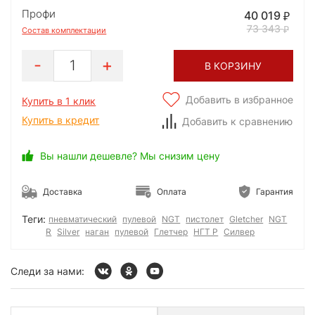
Профи
40 019
73 343
Состав комплектации
1
В КОРЗИНУ
Добавить в избранное
Купить в 1 клик
Купить в кредит
Добавить к сравнению
Вы нашли дешевле? Мы снизим цену
Доставка
Оплата
Гарантия
Теги:
пневматический
пулевой
NGT
пистолет
Gletcher
NGT
R
Silver
наган
пулевой
Глетчер
НГТ Р
Силвер
Следи за нами: