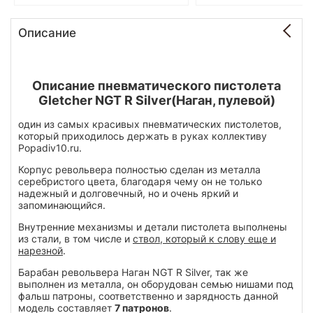
Описание
Описание пневматического пистолета
Gletcher NGT R Silver(Наган, пулевой)
один из самых красивых пневматических пистолетов,
который приходилось держать в руках коллективу
Popadiv10.ru.
Корпус револьвера полностью сделан из металла
серебристого цвета, благодаря чему он не только
надежный и долговечный, но и очень яркий и
запоминающийся.
Внутренние механизмы и детали пистолета выполнены
из стали, в том числе и
ствол, который к слову еще и
нарезной
.
Барабан револьвера Наган NGT R Silver, так же
выполнен из металла, он оборудован семью нишами под
фальш патроны, соответственно и зарядность данной
модель составляет
7 патронов
.