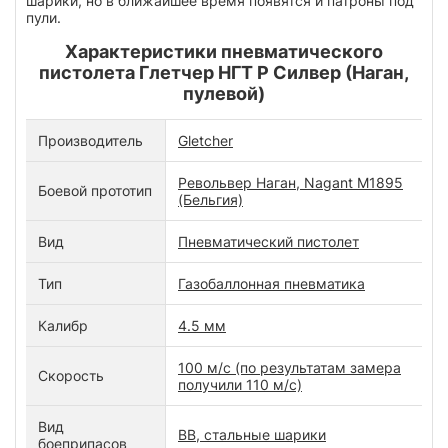
шарики, но в ближайшее время появятся и патроны под
пули.
Характеристики пневматического
пистолета Глетчер НГТ Р Силвер (Наган,
пулевой)
Производитель
Gletcher
Револьвер Наган, Nagant M1895
Боевой прототип
(Бельгия)
Вид
Пневматический пистолет
Тип
Газобаллонная пневматика
Калибр
4.5 мм
100 м/с (по результатам замера
Скорость
получили 110 м/с)
Вид
ВВ, стальные шарики
боеприпасов