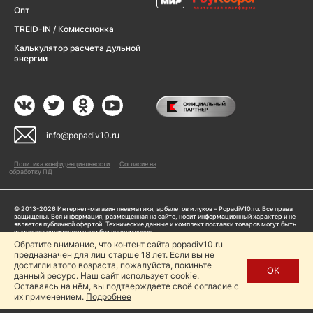
Опт
TREID-IN / Комиссионка
Калькулятор расчета дульной
энергии
info@popadiv10.ru
Политика конфиденциальности
Согласие на
обработку ПД
© 2013-2026 Интернет-магазин пневматики, арбалетов и луков – PopadiV10.ru. Все права
защищены. Вся информация, размещенная на сайте, носит информационный характер и не
является публичной офертой. Технические данные и комплект поставки товаров могут быть
изменены производителем без уведомления
ИП Жарук Александр Сергеевич, ОГРНИП: 314504704200042
Обратите внимание, что контент сайта popadiv10.ru
Пользуясь сайтом Popadiv10.ru, пользователь автоматически соглашается с условиями,
предназначен для лиц старше 18 лет. Если вы не
прописанными в
Политике конфиденциальности
достигли этого возраста, пожалуйста, покиньте
ОК
данный ресурс. Наш сайт использует cookie.
Копирование любой информации (тексты, фото, видео и др.) с сайта Popadiv10 запрещено,
за исключением наличия письменного согласия администрации сайта Popadiv10.
Оставаясь на нём, вы подтверждаете своё согласие с
их применением.
Подробнее