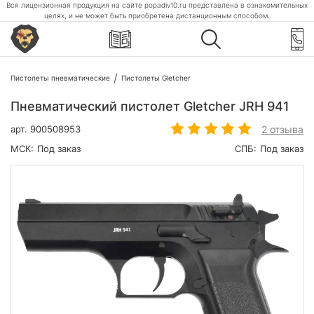
Вся лицензионная продукция на сайте popadiv10.ru представлена в ознакомительных
целях, и не может быть приобретена дистанционным способом.
Пистолеты пневматические
Пистолеты Gletcher
Пневматический пистолет Gletcher JRH 941
2 отзыва
арт.
900508953
МСК:
Под заказ
СПБ:
Под заказ