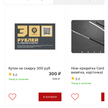
Купон на скидку 300 руб
Нож-кредитка CardSh
визитка, карточка)
300
5.0
5.0
300
Товар в наличии
Товар в наличии
В КОРЗИНУ
В