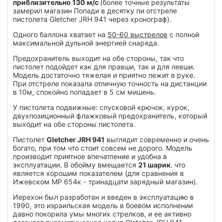
приблизительно 130 м/с
(более точные результаты
замерил магазин Попади в десятку пи отстреле
пистолета Gletcher JRH 941 через хронограф).
Одного баллона хватает на
50-60 выстрелов
с полной
максимальной дульной энергией снаряда.
Предохранитель выходит на обе стороны, так что
пистолет подойдет как для правши, так и для левши.
Модель достаточно тяжелая и приятно лежит в руке.
При отстреле показала отличную точность на дистанции
в 10м, спокойно попадает в 5 см мишень.
У пистолета подвижные: спусковой крючок, курок,
двухпозиционный флажковый предохранитель, который
выходит на обе стороны пистолета.
Пистолет
Gletcher JRH 941
выглядит современно и очень
богато, при том что стоит совсем не дорого. Модель
производит приятное впечатление и удобна в
эксплуатации. В обойму вмещается
21 шарик
. что
является хорошим показателем (для сравнения в
Ижевском МР 654к - тринадцати зарядный магазин).
Иерехон был разработан и введен в эксплуатацию в
1990, это израильская модель в боевом исполнении
давно покорила умы многих стрелков, и ее активно