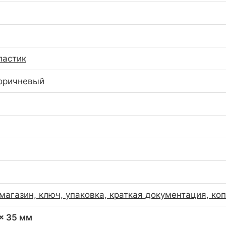
ластик
оричневый
 магазин, ключ, упаковка, краткая документация, коп
 x 35 мм