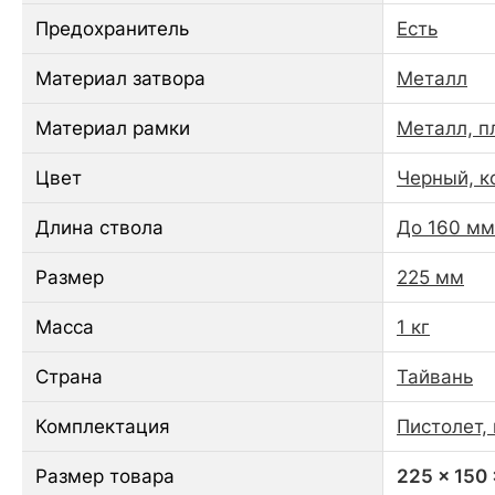
Предохранитель
Есть
Материал затвора
Металл
Материал рамки
Металл, п
Цвет
Черный, к
Длина ствола
До 160 мм
Размер
225 мм
Масса
1 кг
Страна
Тайвань
Комплектация
Пистолет,
Размер товара
225 x 150