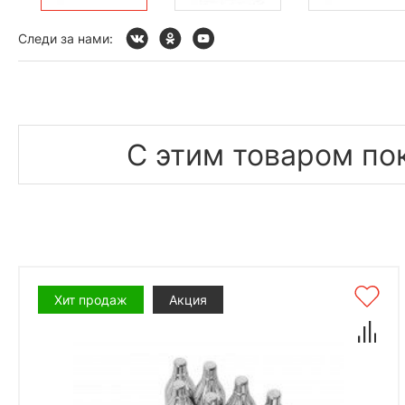
Следи за нами:
С этим товаром по
Хит продаж
Акция