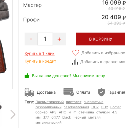
16 099
Мастер
40 916
20 409
Профи
54 393
1
В КОРЗИНУ
Добавить в избранное
Купить в 1 клик
Купить в кредит
Добавить к сравнению
Вы нашли дешевле? Мы снизим цену
Доставка
Оплата
Гарантия
Теги:
Пневматический
пистолет
пневматика
газобаллонный
газобаллонная
CO2
СО2
Borner
борнер
APS
АПС
м
m
стечкина
стечкин
4.5
мм
.177
0.177
black
черный
металл
металлический