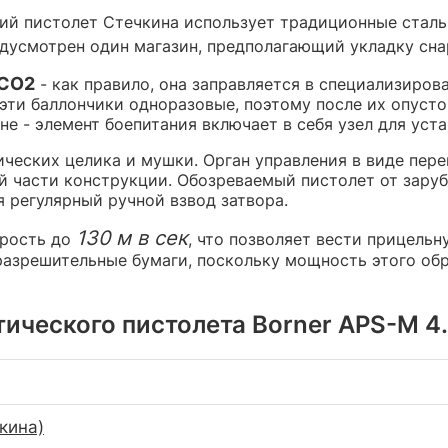
ий пистолет Стечкина использует традиционные стал
едусмотрен один магазин, предполагающий укладку сн
 СО2
- как правило, она заправляется в специализиров
 эти баллончики одноразовые, поэтому после их опуст
е - элемент боепитания включает в себя узел для уста
ческих целика и мушки. Орган управления в виде пер
й части конструкции. Обозреваемый пистолет от заруб
 регулярный ручной взвод затвора.
130 м в сек
орость до
, что позволяет вести прицельн
азрешительные бумаги, поскольку мощность этого обр
ческого пистолета Borner APS-M 4.5
кина)