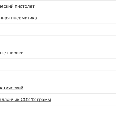
еский пистолет
нная пневматика
ные шарики
матический
аллончик CO2 12 грамм