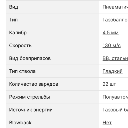
Вид
Пневматич
Тип
Газобалло
Калибр
4.5 мм
Скорость
130 м/с
Вид боеприпасов
BB, сталь
Тип ствола
Гладкий
Количество зарядов
22 шт
Режим стрельбы
Полуавто
Источник энергии
Газовый б
Blowback
Нет