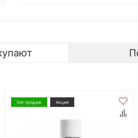
купают
П
Хит продаж
Акция