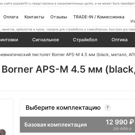
а сайте popadiv10.ru представлена в ознакомительных целях, и не может быть приобр
Оплата
Контакты
Отзывы
TRADE-IN / Комиссионка
И
 макетов, арбалетов и луков, товаров для страйкбола и самообороны. Быстрая доставк
интовки
Сигнальное
Страйкбол
Оптика
невматический пистолет Borner APS-M 4.5 мм (black, металл, АП
Borner APS-M 4.5 мм (black
Выберите комплектацию
12 990
Базовая комплектация
26 485