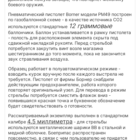
боевого оружия.
Пневматический пистолет Borner модели PM49 построен
по газобаллонной схеме - в качестве источника CO2
12 граммовые
используются стандартные
баллончики. Баллон устанавливается в рамку пистолета
- полость для расположения элемента скрыта под
сдвижной накладкой рукояти. Перед стрельбой
потребуется закрутить винт возле магазина
шестигранником до того момента, пока не закончится
звук стравливания воздуха.
Образец работает в полуавтоматическом режиме -
взводить курок вручную после каждого выстрела не
требуется. Пистолет от фирмы Борнер снабдили
действующим предохранителем, работа которого
повторяет оригинальный узел. Для перевода в режим
стрельбы потребуется сместить флажок вниз -
появившаяся красная точка и буквенное обозначение
будет свидетельствовать о готовности.
Рассматриваемый экземпляр выполнен в стандартном
4.5 миллиметра
калибре
- для стрельбы
используются металлические шарики BB в стальной и
медной оболочке. Боеприпас распространен
повсеместно, в связи с чем пользователю не придется