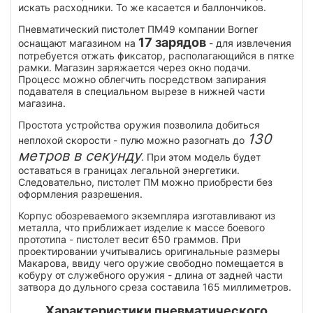
искать расходники. То же касается и баллончиков.
Пневматический пистолет ПМ49 компании Borner
17 зарядов
оснащают магазином на
- для извлечения
потребуется отжать фиксатор, располагающийся в пятке
рамки. Магазин заряжается через окно подачи.
Процесс можно облегчить посредством запирания
подавателя в специальном вырезе в нижней части
магазина.
Простота устройства оружия позволила добиться
130
неплохой скорости - пулю можно разогнать до
метров в секунду
. При этом модель будет
оставаться в границах легальной энергетики.
Следовательно, пистолет ПМ можно приобрести без
оформления разрешения.
Корпус обозреваемого экземпляра изготавливают из
металла, что приближает изделие к массе боевого
прототипа - пистолет весит 650 граммов. При
проектировании учитывались оригинальные размеры
Макарова, ввиду чего оружие свободно помещается в
кобуру от служебного оружия - длина от задней части
затвора до дульного среза составила 165 миллиметров.
Характеристики пневматического