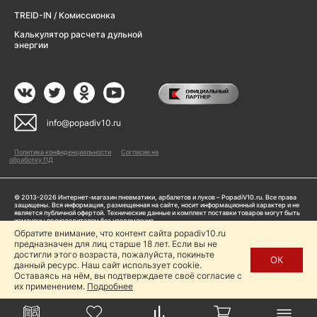
TREID-IN / Комиссионка
Калькулятор расчета дульной
энергии
info@popadiv10.ru
Политика конфиденциальности
Согласие на
обработку ПД
© 2013-2026 Интернет-магазин пневматики, арбалетов и луков – PopadiV10.ru. Все права
защищены. Вся информация, размещенная на сайте, носит информационный характер и не
является публичной офертой. Технические данные и комплект поставки товаров могут быть
изменены производителем без уведомления
ИП Жарук Александр Сергеевич, ОГРНИП: 314504704200042
Обратите внимание, что контент сайта popadiv10.ru
Пользуясь сайтом Popadiv10.ru, пользователь автоматически соглашается с условиями,
предназначен для лиц старше 18 лет. Если вы не
прописанными в
Политике конфиденциальности
достигли этого возраста, пожалуйста, покиньте
ОК
данный ресурс. Наш сайт использует cookie.
Копирование любой информации (тексты, фото, видео и др.) с сайта Popadiv10 запрещено,
за исключением наличия письменного согласия администрации сайта Popadiv10.
Оставаясь на нём, вы подтверждаете своё согласие с
их применением.
Подробнее