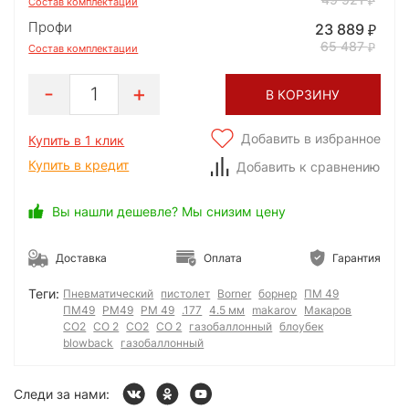
Состав комплектации
Профи
23 889
65 487
Состав комплектации
1
В КОРЗИНУ
Добавить в избранное
Купить в 1 клик
Купить в кредит
Добавить к сравнению
Вы нашли дешевле? Мы снизим цену
Доставка
Оплата
Гарантия
Теги:
Пневматический
пистолет
Borner
борнер
ПМ 49
ПМ49
PM49
PM 49
.177
4.5 мм
makarov
Макаров
СО2
СО 2
CO2
CO 2
газобаллонный
блоубек
blowback
газобаллонный
Следи за нами: