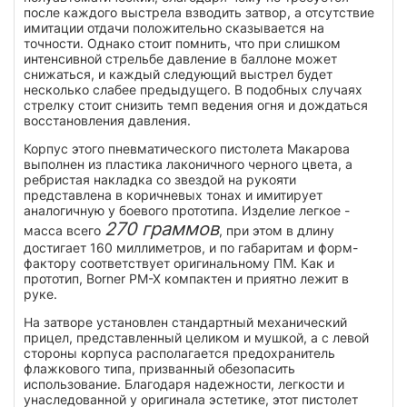
после каждого выстрела взводить затвор, а отсутствие
имитации отдачи положительно сказывается на
точности. Однако стоит помнить, что при слишком
интенсивной стрельбе давление в баллоне может
снижаться, и каждый следующий выстрел будет
несколько слабее предыдущего. В подобных случаях
стрелку стоит снизить темп ведения огня и дождаться
восстановления давления.
Корпус этого пневматического пистолета Макарова
выполнен из пластика лаконичного черного цвета, а
ребристая накладка со звездой на рукояти
представлена в коричневых тонах и имитирует
аналогичную у боевого прототипа. Изделие легкое -
270 граммов
масса всего
, при этом в длину
достигает 160 миллиметров, и по габаритам и форм-
фактору соответствует оригинальному ПМ. Как и
прототип, Borner PM-X компактен и приятно лежит в
руке.
На затворе установлен стандартный механический
прицел, представленный целиком и мушкой, а с левой
стороны корпуса располагается предохранитель
флажкового типа, призванный обезопасить
использование. Благодаря надежности, легкости и
унаследованной у оригинала эстетике, этот пистолет