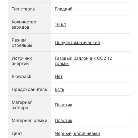
Тип ствола
Гладкий
Количество
16 шт
зарядов
Режим
Полуавтоматический
стрельбы
Источник
Газовый баллончик CO2 12
энергии
грамм
Blowback
Нет
Предохранитель
Есть
Материал
Пластик
затвора
Материал рамки
Пластик
Цвет
Черный, коричневый