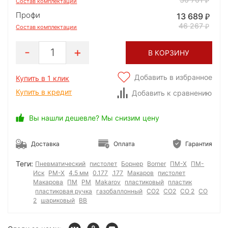
Состав комплектации
Профи
13 689
46 267
Состав комплектации
1
В КОРЗИНУ
Добавить в избранное
Купить в 1 клик
Купить в кредит
Добавить к сравнению
Вы нашли дешевле? Мы снизим цену
Доставка
Оплата
Гарантия
Теги:
Пневматический
пистолет
Борнер
Borner
ПМ-Х
ПМ-
Иск
PM-X
4.5 мм
0.177
.177
Макаров
пистолет
Макарова
ПМ
PM
Makarov
пластиковый
пластик
пластиковая ручка
газобаллонный
СО2
CO2
СО 2
CO
2
шариковый
BB