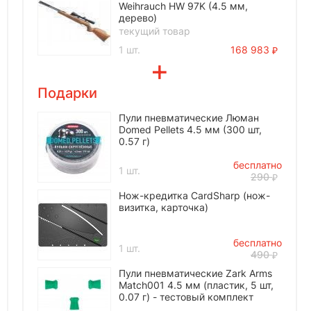
Weihrauch HW 97K (4.5 мм,
дерево)
текущий товар
1 шт.
168 983
Подарки
Пули пневматические Люман
Domed Pellets 4.5 мм (300 шт,
0.57 г)
бесплатно
1 шт.
290
Нож-кредитка CardSharp (нож-
визитка, карточка)
бесплатно
1 шт.
490
Пули пневматические Zark Arms
Match001 4.5 мм (пластик, 5 шт,
0.07 г) - тестовый комплект