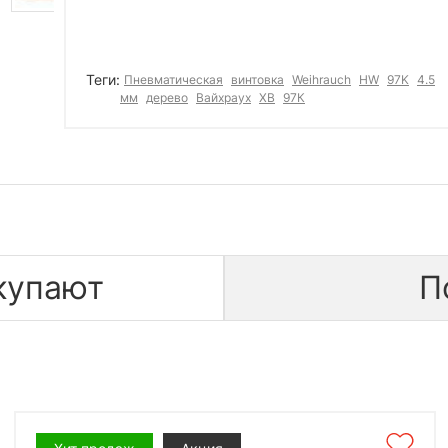
Теги:
Пневматическая
винтовка
Weihrauch
HW
97K
4.5
мм
дерево
Вайхраух
ХВ
97К
купают
П