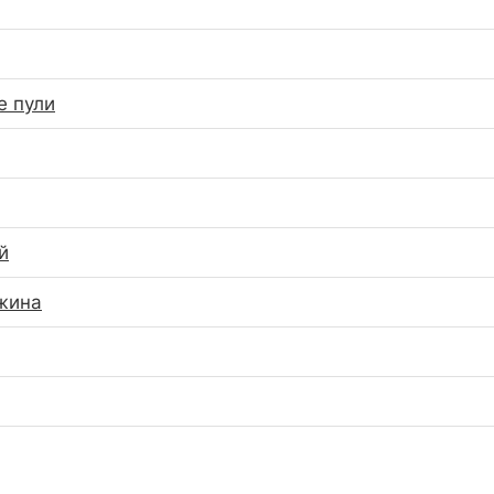
е пули
й
жина