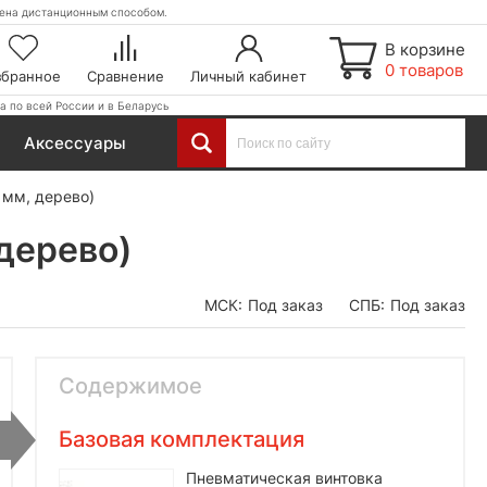
етена дистанционным способом.
В корзине
0 товаров
збранное
Сравнение
Личный кабинет
а по всей России и в Беларусь
Аксессуары
 мм, дерево)
дерево)
МСК:
Под заказ
СПБ:
Под заказ
Содержимое
Базовая комплектация
Пневматическая винтовка