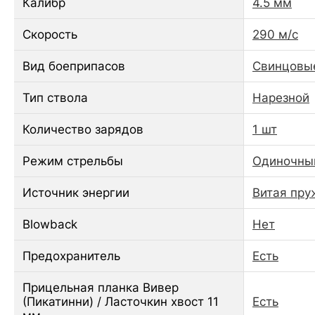
Калибр
4.5 мм
Скорость
290 м/с
Вид боеприпасов
Свинцовы
Тип ствола
Нарезной
Количество зарядов
1 шт
Режим стрельбы
Одиночны
Источник энергии
Витая пру
Blowback
Нет
Предохранитель
Есть
Прицельная планка Вивер
(Пикатинни) / Ласточкин хвост 11
Есть