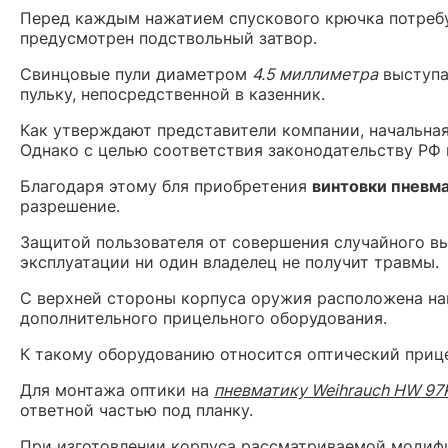
Перед каждым нажатием спускового крючка потребу
предусмотрен подствольный затвор.
Свинцовые пули диаметром
4.5 миллиметра
выступа
пульку, непосредственной в казенник.
Как утверждают представители компании, начальная
Однако с целью соответствия законодательству РФ
Благодаря этому бля приобретения
винтовки пневма
разрешение.
Защитой пользователя от совершения случайного вы
эксплуатации ни один владелец не получит травмы.
С верхней стороны корпуса оружия расположена на
дополнительного прицельного оборудования.
К такому оборудованию относится оптический прице
Для монтажа оптики на
пневматику Weihrauch HW 97K
ответной частью под планку.
При изготовлении корпуса рассматриваемой модифи