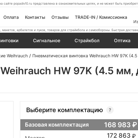
а сайте popadiv10.ru представлена в ознакомительных целях, и не может быть приобр
Оплата
Контакты
Отзывы
TRADE-IN / Комиссионка
И
 макетов, арбалетов и луков, товаров для страйкбола и самообороны. Быстрая доставк
интовки
Сигнальное
Страйкбол
Оптика
ие Weihrauch
Пневматическая винтовка Weihrauch HW 97K (4.5
Weihrauch HW 97K (4.5 мм, 
Выберите комплектацию
168 983
Базовая комплектация
172 863