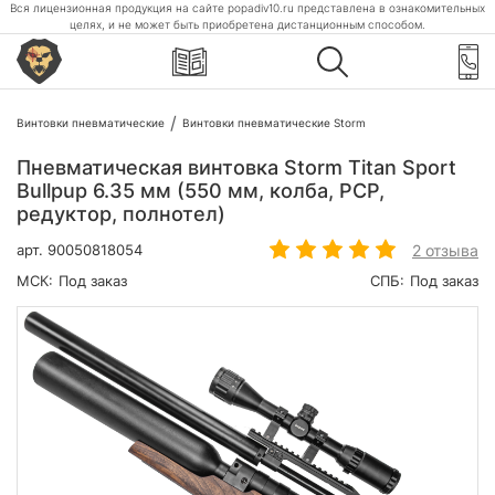
Вся лицензионная продукция на сайте popadiv10.ru представлена в ознакомительных
целях, и не может быть приобретена дистанционным способом.
Винтовки пневматические
Винтовки пневматические Storm
Пневматическая винтовка Storm Titan Sport
Bullpup 6.35 мм (550 мм, колба, РСР,
редуктор, полнотел)
2 отзыва
арт.
90050818054
МСК:
Под заказ
СПБ:
Под заказ