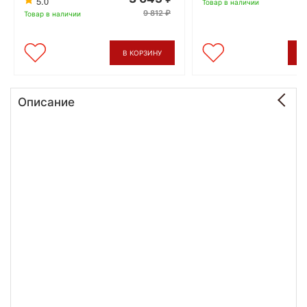
5.0
Товар в наличии
9 812
Товар в наличии
В КОРЗИНУ
В
Описание