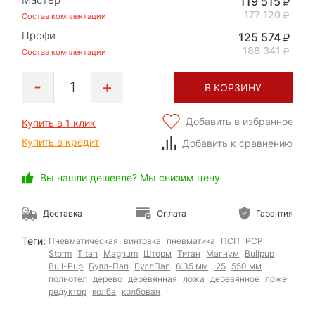
119 515
177 120
Состав комплектации
Профи
125 574
188 341
Состав комплектации
1
В КОРЗИНУ
Добавить в избранное
Купить в 1 клик
Купить в кредит
Добавить к сравнению
Вы нашли дешевле? Мы снизим цену
Доставка
Оплата
Гарантия
Теги:
Пневматическая
винтовка
пневматика
ПСП
PCP
Storm
Titan
Magnum
Шторм
Титан
Магнум
Bullpup
Bull-Pup
Булл-Пап
БуллПап
6.35 мм
.25
550 мм
полнотел
дерево
деревянная
ложа
деревянное
ложе
редуктор
колба
колбовая