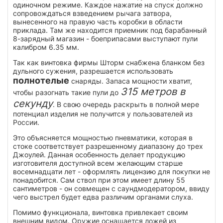
одиночном режиме. Каждое нажатие на спуск должно
сопровождаться взведением рычага затвора,
вынесенного на правую часть коробки в области
приклада. Там же находится приемник под барабанный
8-зарядный магазин - боеприпасами выступают пули
калибром 6.35 мм.
Так как винтовка фирмы Шторм снабжена бланком без
дульного сужения, разрешается использовать
полнотелые
снаряды. Запаса мощности хватит,
315 метров в
чтобы разогнать такие пули до
секунду
. В свою очередь раскрыть в полной мере
потенциал изделия не получится у пользователей из
России.
Это объясняется мощностью пневматики, которая в
стоке соответствует разрешенному диапазону до трех
Джоулей. Данная особенность делает продукцию
изготовителя доступной всем желающим старше
восемнадцати лет - оформлять лицензию для покупки не
понадобится. Сам ствол при этом имеет длину 55
сантиметров - он совмещен с саундмодератором, ввиду
чего выстрел будет едва различим органами слуха.
Помимо функционала, винтовка привлекает своим
внешним видом. Оружие оснащается ложей из