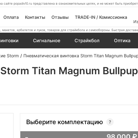
а сайте popadiv10.ru представлена в ознакомительных целях, и не может быть приобр
Оплата
Контакты
Отзывы
TRADE-IN / Комиссионка
И
 макетов, арбалетов и луков, товаров для страйкбола и самообороны. Быстрая доставк
интовки
Сигнальное
Страйкбол
Оптика
ие Storm
Пневматическая винтовка Storm Titan Magnum Bullpup
torm Titan Magnum Bullpup 
Выберите комплектацию
98 000