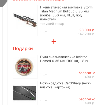
Пневматическая винтовка Storm
Titan Magnum Bullpup 6.35 мм
(колба, 550 мм, ПЦП, под
полнотел)
текущий товар
98 000
1 шт.
147 200
Подарки
Пули пневматические Kvintor
Domed 6.35 мм (100 шт, 1.8 г)
бесплатно
1 шт.
490
Нож-кредитка CardSharp (нож-
визитка, карточка)
бесплатно
1 шт.
490