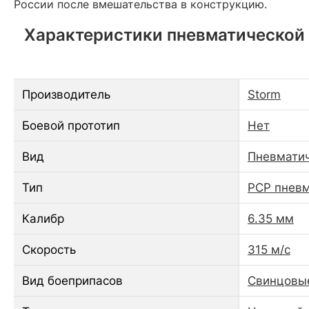
России после вмешательства в конструкцию.
Характеристики пневматической в
Производитель
Storm
Боевой прототип
Нет
Вид
Пневматич
Тип
PCP пнев
Калибр
6.35 мм
Скорость
315 м/с
Вид боеприпасов
Свинцовы