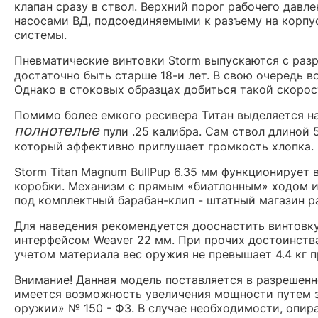
клапан сразу в ствол. Верхний порог рабочего давл
насосами ВД, подсоединяемыми к разъему на корпус
системы.
Пневматические винтовки Storm выпускаются с разр
достаточно быть старше 18-и лет. В свою очередь 
Однако в стоковых образцах добиться такой скорост
Помимо более емкого ресивера Титан выделяется на
полнотелые
пули .25 калибра. Сам ствол длиной 
который эффективно приглушает громкость хлопка.
Storm Titan Magnum BullPup 6.35 мм функционирует
коробки. Механизм с прямым «биатлонным» ходом и
под комплектный барабан-клип - штатный магазин ра
Для наведения рекомендуется дооснастить винтовк
интерфейсом Weaver 22 мм. При прочих достоинства
учетом материала вес оружия не превышает 4.4 кг 
Внимание! Данная модель поставляется в разрешен
имеется возможность увеличения мощности путем з
оружии» № 150 - ФЗ. В случае необходимости, опир