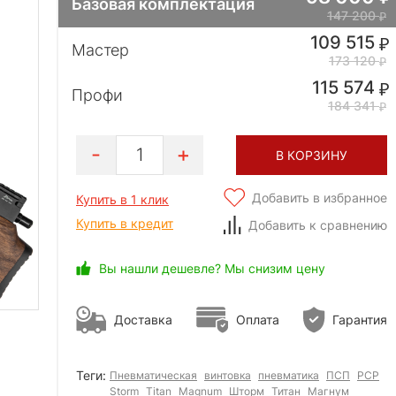
Базовая комплектация
147 200
109 515
Мастер
173 120
115 574
Профи
184 341
1
В КОРЗИНУ
Добавить в избранное
Купить в 1 клик
Купить в кредит
Добавить к сравнению
Вы нашли дешевле? Мы снизим цену
Доставка
Оплата
Гарантия
Теги:
Пневматическая
винтовка
пневматика
ПСП
PCP
Storm
Titan
Magnum
Шторм
Титан
Магнум