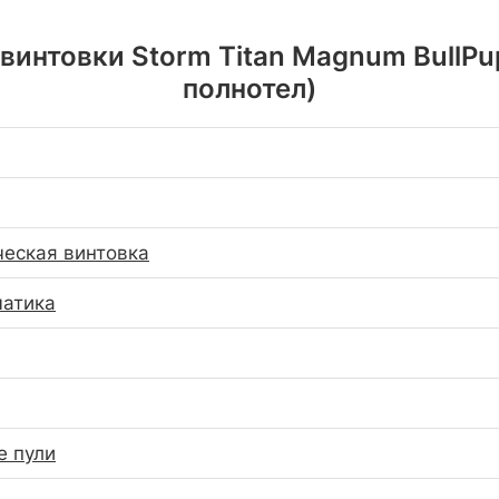
интовки Storm Titan Magnum BullPup 
полнотел)
еская винтовка
матика
е пули