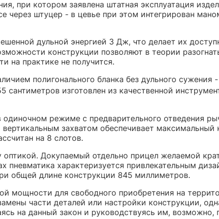
ения, при котором заявлена штатная эксплуатация изде
е через штуцер - в цевье при этом интегрирован ман
ешенной дульной энергией 3 Дж, что делает их доступ
возможности конструкции позволяют в теории разогна
и на практике не получится.
личием полигонального бланка без дульного сужения -
55 сантиметров изготовлен из качественной инструмен
 в одиночном режиме с предварительного отведения ры
 вертикальным захватом обеспечивает максимальный 
ссчитан на 8 слотов.
у оптикой. Докупаемый отдельно прицел желаемой кра
х пневматика характеризуется привлекательным дизай
при общей длине конструкции 845 миллиметров.
ной мощности для свободного приобретения на террит
амены части деталей или настройки конструкции, одна
аясь на данный закон и руководствуясь им, возможно,