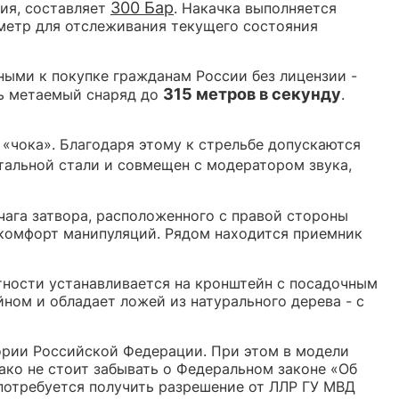
300 Бар
лия, составляет
. Накачка выполняется
ометр для отслеживания текущего состояния
ными к покупке гражданам России без лицензии -
315 метров в секунду
ть метаемый снаряд до
.
 «чока». Благодаря этому к стрельбе допускаются
тальной стали и совмещен с модератором звука,
чага затвора, расположенного с правой стороны
комфорт манипуляций. Рядом находится приемник
тности устанавливается на кронштейн с посадочным
ном и обладает ложей из натурального дерева - с
ории Российской Федерации. При этом в модели
ко не стоит забывать о Федеральном законе «Об
 потребуется получить разрешение от ЛЛР ГУ МВД