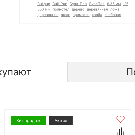
Bullpup
Bull-Pup
Булл-Пап
БуллПап
6.35 мм
.25
550 мм
полнотел
дерево
деревянная
ложа
деревянное
ложе
прямоток
колба
колбовая
купают
П
Хит продаж
Акция