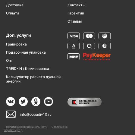
Доставка
Контакты
Оплата
Гарантии
Отзывы
Доп. услуги
Гравировка
Подарочная упаковка
Опт
TREID-IN / Комиссионка
Калькулятор расчета дульной
энергии
info@popadiv10.ru
Политика конфиденциальности
Согласие на
обработку ПД