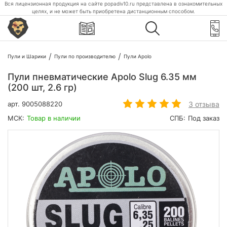
Вся лицензионная продукция на сайте popadiv10.ru представлена в ознакомительных
целях, и не может быть приобретена дистанционным способом.
Пули и Шарики
Пули по производителю
Пули Apolo
Пули пневматические Apolo Slug 6.35 мм
(200 шт, 2.6 гр)
3 отзыва
арт.
9005088220
МСК:
Товар в наличии
СПБ:
Под заказ