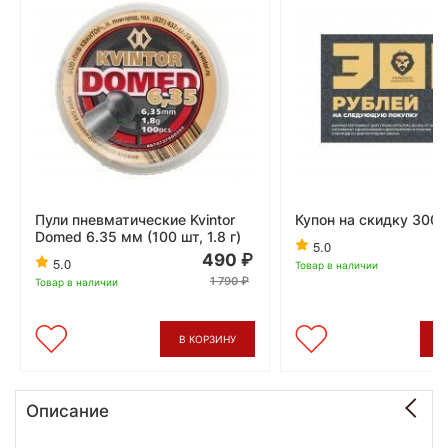
Пули пневматические Kvintor
Купон на скидку 300 
Domed 6.35 мм (100 шт, 1.8 г)
5.0
490
5.0
Товар в наличии
1 790
Товар в наличии
В КОРЗИНУ
В
Описание