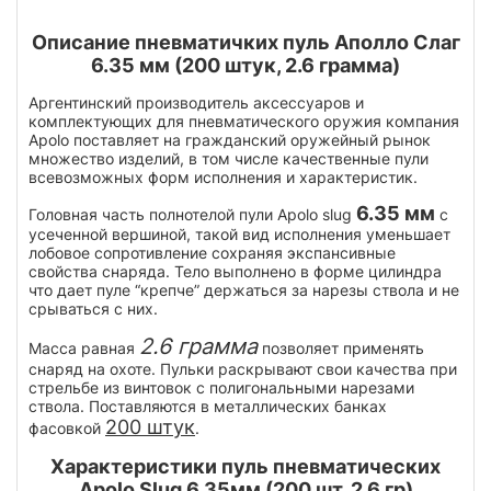
Описание пневматичких пуль Аполло Слаг
6.35 мм (200 штук, 2.6 грамма)
Аргентинский производитель аксессуаров и
комплектующих для пневматического оружия компания
Apolo поставляет на гражданский оружейный рынок
множество изделий, в том числе качественные пули
всевозможных форм исполнения и характеристик.
6.35 мм
Головная часть полнотелой пули Apolo slug
с
усеченной вершиной, такой вид исполнения уменьшает
лобовое сопротивление сохраняя экспансивные
свойства снаряда. Тело выполнено в форме цилиндра
что дает пуле “крепче” держаться за нарезы ствола и не
срываться с них.
2.6 грамма
Масса равная
позволяет применять
снаряд на охоте. Пульки раскрывают свои качества при
стрельбе из винтовок с полигональными нарезами
ствола. Поставляются в металлических банках
200 штук
фасовкой
.
Характеристики пуль пневматических
Apolo Slug 6.35мм (200 шт, 2.6 гр)