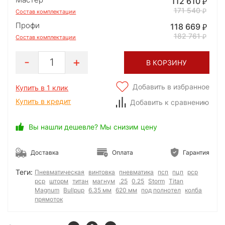
112 610
171 540
Состав комплектации
Профи
118 669
182 761
Состав комплектации
1
В КОРЗИНУ
Добавить в избранное
Купить в 1 клик
Купить в кредит
Добавить к сравнению
Вы нашли дешевле? Мы снизим цену
Доставка
Оплата
Гарантия
Теги:
Пневматическая
винтовка
пневматика
псп
пцп
рср
pcp
шторм
титан
магнум
.25
0.25
Storm
Titan
Magnum
Bullpup
6.35 мм
620 мм
под полнотел
колба
прямоток