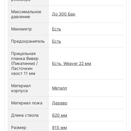
Максимальное
До 300 Бар
давление
Манометр
Есть
Предохранитель
Есть
Прицельная
планка Вивер
(Пикатинни) /
Есть, Weaver 22 мм
Ласточкин
хвост 11 мм
Материал
Металл
корпуса
Материал ложа
Дерево
Длина ствола
620 мм
Размер
915 мм