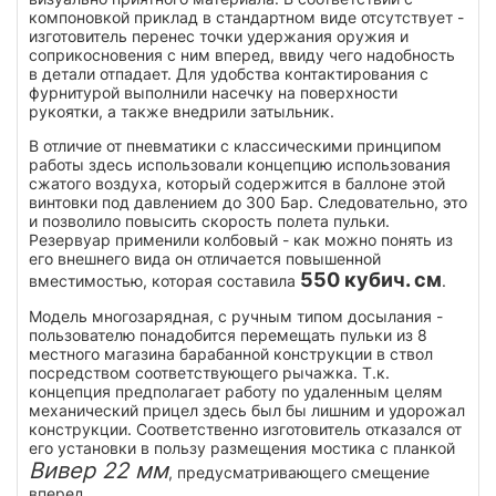
компоновкой приклад в стандартном виде отсутствует -
изготовитель перенес точки удержания оружия и
соприкосновения с ним вперед, ввиду чего надобность
в детали отпадает. Для удобства контактирования с
фурнитурой выполнили насечку на поверхности
рукоятки, а также внедрили затыльник.
В отличие от пневматики с классическими принципом
работы здесь использовали концепцию использования
сжатого воздуха, который содержится в баллоне этой
винтовки под давлением до 300 Бар. Следовательно, это
и позволило повысить скорость полета пульки.
Резервуар применили колбовый - как можно понять из
его внешнего вида он отличается повышенной
550 кубич. см
вместимостью, которая составила
.
Модель многозарядная, с ручным типом досылания -
пользователю понадобится перемещать пульки из 8
местного магазина барабанной конструкции в ствол
посредством соответствующего рычажка. Т.к.
концепция предполагает работу по удаленным целям
механический прицел здесь был бы лишним и удорожал
конструкции. Соответственно изготовитель отказался от
его установки в пользу размещения мостика с планкой
Вивер 22 мм
, предусматривающего смещение
вперед.