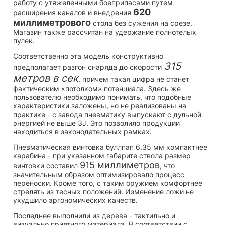
работу с утяжеленными боеприпасами путем
620
расширения каналов и внедрения
миллиметрового
стола без сужения на срезе.
Магазин также рассчитан на удержание полнотелых
пулек.
Соответственно эта модель конструктивно
315
предполагает разгон снаряда до скорости
метров в сек
, причем такая цифра не станет
фактическим «потолком» потенциала. Здесь же
пользователю необходимо понимать, что подобные
характеристики заложены, но не реализованы на
практике - с завода пневматику выпускают с дульной
энергией не выше 3J. Это позволило продукции
находиться в законодательных рамках.
Пневматическая винтовка буллпап 6.35 мм компактнее
карабина - при указанном габарите ствола размер
915 миллиметров
винтовки составил
, что
значительным образом оптимизировало процесс
переноски. Кроме того, с таким оружием комфортнее
стрелять из тесных положений. Изменение ложи не
ухудшило эргономических качеств.
Последнее выполнили из дерева - тактильно и
визуально приятного материала. В соответствии с