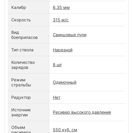
Калибр
6.35 мм
Скорость
315 м/с
Вид
Свинцовые пули
боеприпасов
Тип ствола
Нарезной
Количество
8 шт
зарядов
Режим
Одиночный
стрельбы
Редуктор
Нет
Источник
Ресивер высокого давления
энергии
Объем
550 куб. см
ресивера