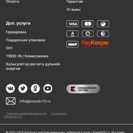
Оплата
Гарантии
Отзывы
Доп. услуги
Гравировка
Подарочная упаковка
Опт
TREID-IN / Комиссионка
Калькулятор расчета дульной
энергии
info@popadiv10.ru
Политика конфиденциальности
Согласие на
обработку ПД
© 2013-2026 Интернет-магазин пневматики, арбалетов и луков – PopadiV10.ru. Все права