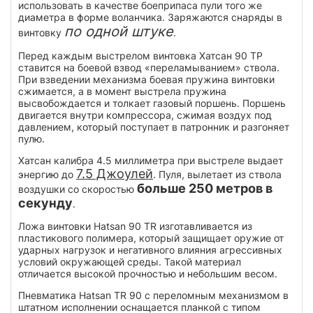
использовать в качестве боеприпаса пули того же
диаметра в форме воланчика. Заряжаются снаряды в
по одной штуке
винтовку
.
Перед каждым выстрелом винтовка Хатсан 90 ТР
ставится на боевой взвод «переламыванием» ствола.
При взведении механизма боевая пружина винтовки
сжимается, а в момент выстрела пружина
высвобождается и толкает газовый поршень. Поршень
двигается внутри компрессора, сжимая воздух под
давлением, который поступает в патронник и разгоняет
пулю.
Хатсан калибра 4.5 миллиметра при выстреле выдает
7.5 Джоулей
энергию до
. Пуля, вылетает из ствола
больше 250 метров в
воздушки со скоростью
секунду
.
Ложа винтовки Hatsan 90 TR изготавливается из
пластикового полимера, который защищает оружие от
ударных нагрузок и негативного влияния агрессивных
условий окружающей среды. Такой материал
отличается высокой прочностью и небольшим весом.
Пневматика Hatsan TR 90 с переломным механизмом в
штатном исполнении оснащается планкой с типом